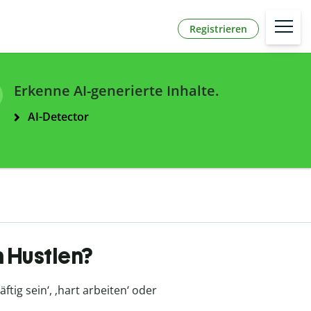
Registrieren
Erkenne AI-generierte Inhalte.
AI-Detector
n Hustlen?
chäftig sein‘, ‚hart arbeiten‘ oder