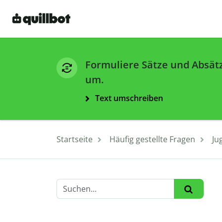
Formuliere Sätze und Absät
um.
Text umschreiben
Startseite
Häufig gestellte Fragen
Ju