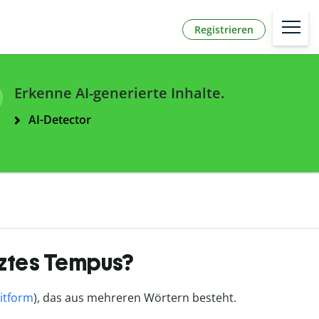
Registrieren
Erkenne AI-generierte Inhalte.
AI-Detector
ztes Tempus?
itform
), das aus mehreren Wörtern besteht.