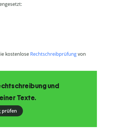
engesetzt:
ie kostenlose
Rechtschreibprüfung
von
echtschreibung und
einer Texte.
 prüfen