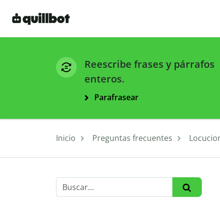
Reescribe frases y párrafos
enteros.
Parafrasear
Inicio
Preguntas frecuentes
Locucion