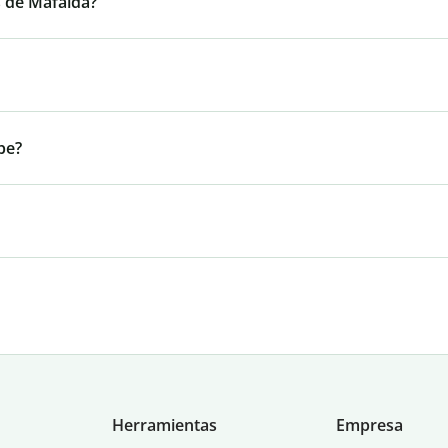
s de Mafalda?
be?
Herramientas
Empresa