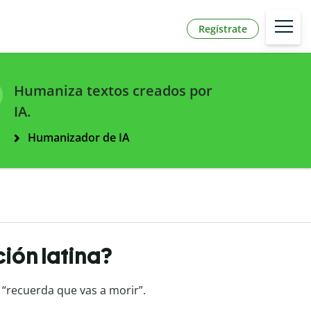
Regístrate
Humaniza textos creados por
IA.
Humanizador de IA
ión latina?
 “recuerda que vas a morir”.