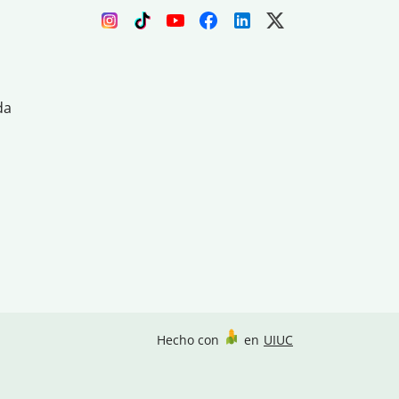
da
Hecho con
en
UIUC