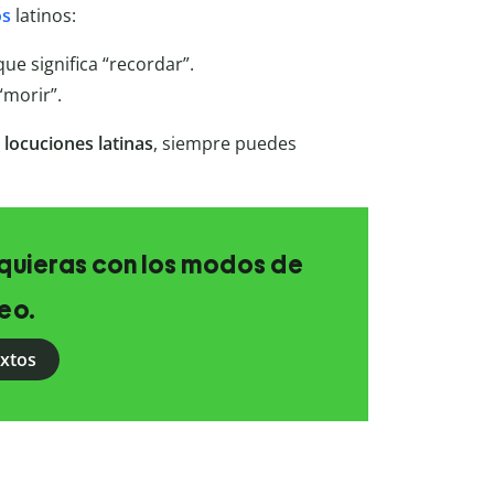
os
latinos:
 que significa “recordar”.
“morir”.
r
locuciones latinas
, siempre puedes
e quieras con los modos de
eo.
extos