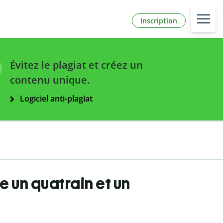
Inscription
Évitez le plagiat et créez un
contenu unique.
Logiciel anti-plagiat
e un quatrain et un