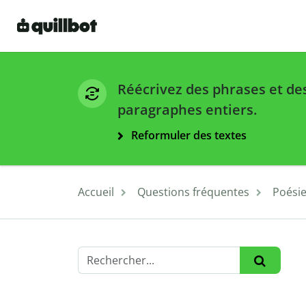
Réécrivez des phrases et de
paragraphes entiers.
Reformuler des textes
Accueil
Questions fréquentes
Poési