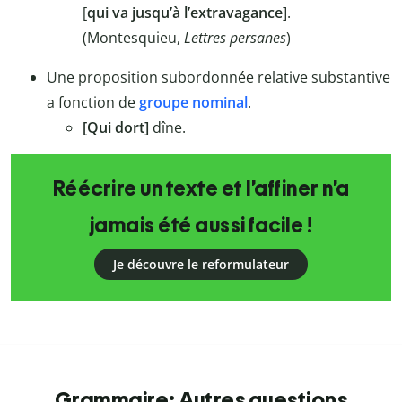
[
qui
va jusqu’à l’extravagance
].
(Montesquieu,
Lettres persanes
)
Une proposition subordonnée relative substantive
a fonction de
groupe nominal
.
[Qui dort]
dîne.
Réécrire un texte et l’affiner n’a
jamais été aussi facile !
Je découvre le reformulateur
Grammaire: Autres questions