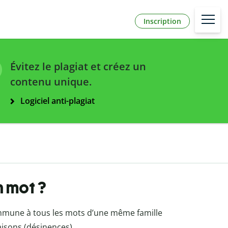
Inscription
Évitez le plagiat et créez un
contenu unique.
Logiciel anti-plagiat
n mot ?
ommune à tous les mots d’une même famille
naisons (désinences).