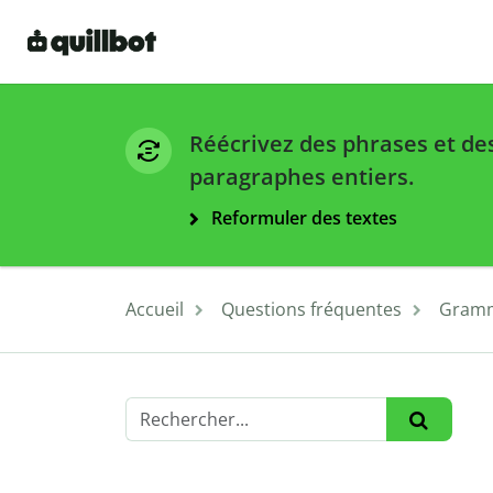
Réécrivez des phrases et de
paragraphes entiers.
Reformuler des textes
Accueil
Questions fréquentes
Gramm