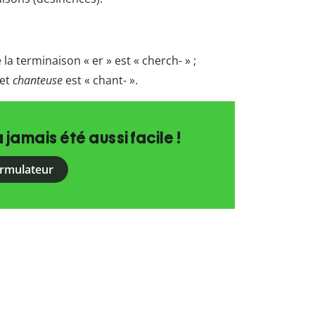
la terminaison « er » est « cherch- » ;
et
chanteuse
est « chant- ».
a jamais été aussi facile !
ormulateur