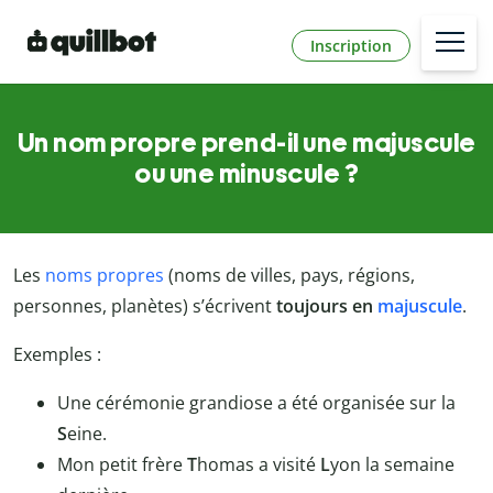
Inscription
Un nom propre prend-il une majuscule
ou une minuscule ?
Les
noms propres
(noms de villes, pays, régions,
personnes, planètes) s’écrivent
toujours en
majuscule
.
Exemples :
Une cérémonie grandiose a été organisée sur la
S
eine.
Mon petit frère
T
homas a visité
L
yon la semaine