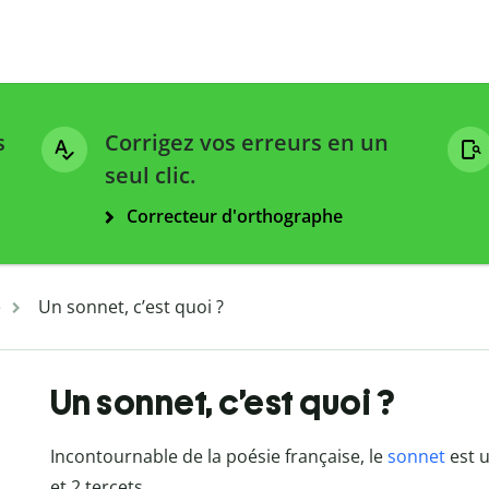
s
Corrigez vos erreurs en un
seul clic.
Correcteur d'orthographe
e
Un sonnet, c’est quoi ?
Un sonnet, c’est quoi ?
Incontournable de la poésie française, le
sonnet
est 
et 2 tercets.