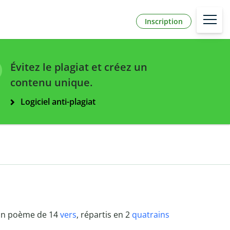
Inscription
Évitez le plagiat et créez un
contenu unique.
Logiciel anti-plagiat
un poème de 14
vers
, répartis en 2
quatrains