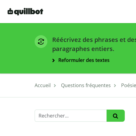
Réécrivez des phrases et de
paragraphes entiers.
Reformuler des textes
Accueil
Questions fréquentes
Poési