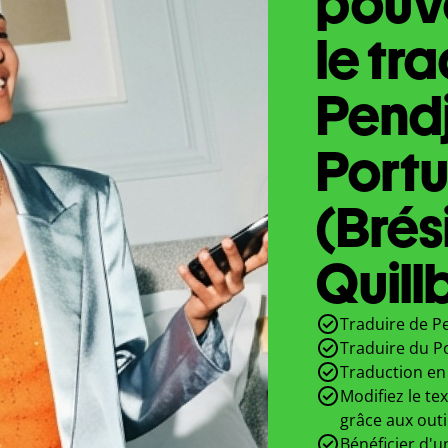
pouve
le tr
Pend
Portu
(Brés
Quill
Traduire de Pe
Traduire du Po
Traduction en 
Modifiez le te
grâce aux outi
Bénéficier d'u