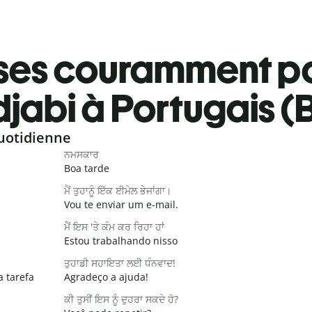
ses couramment pa
jabi à Portugais (B
uotidienne
ਨਮਸਕਾਰ
Boa tarde
ਮੈਂ ਤੁਹਾਨੂੰ ਇੱਕ ਈਮੇਲ ਭੇਜਾਂਗਾ।
Vou te enviar um e-mail.
ਮੈਂ ਇਸ 'ਤੇ ਕੰਮ ਕਰ ਰਿਹਾ ਹਾਂ
Estou trabalhando nisso
ਤੁਹਾਡੀ ਸਹਾਇਤਾ ਲਈ ਧੰਨਵਾਦ!
a tarefa
Agradeço a ajuda!
ਕੀ ਤੁਸੀਂ ਇਸ ਨੂੰ ਦੁਹਰਾ ਸਕਦੇ ਹੋ?