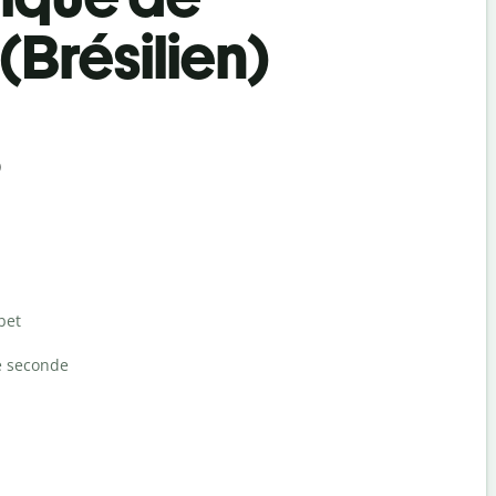
(Brésilien)
)
bet
e seconde