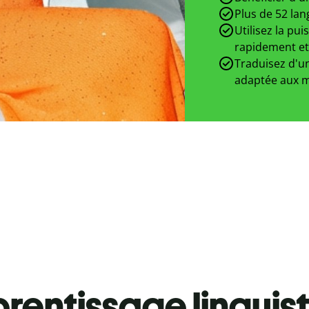
Plus de 52 lan
Utilisez la pui
rapidement et
Traduisez d'un
adaptée aux m
rentissage linguis