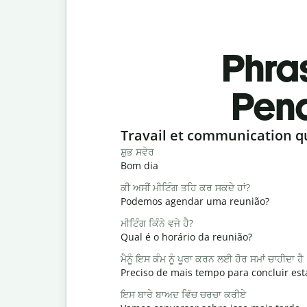
Phra
Pend
Slide 1 of 6
Travail et communication q
ਸ਼ੁਭ ਸਵੇਰ
Bom dia
ਕੀ ਅਸੀਂ ਮੀਟਿੰਗ ਤਹਿ ਕਰ ਸਕਦੇ ਹਾਂ?
Podemos agendar uma reunião?
ਮੀਟਿੰਗ ਕਿੰਨੇ ਵਜੇ ਹੈ?
Qual é o horário da reunião?
ਮੈਨੂੰ ਇਸ ਕੰਮ ਨੂੰ ਪੂਰਾ ਕਰਨ ਲਈ ਹੋਰ ਸਮਾਂ ਚਾਹੀਦਾ ਹੈ
Preciso de mais tempo para concluir est
ਇਸ ਬਾਰੇ ਬਾਅਦ ਵਿੱਚ ਚਰਚਾ ਕਰੀਏ