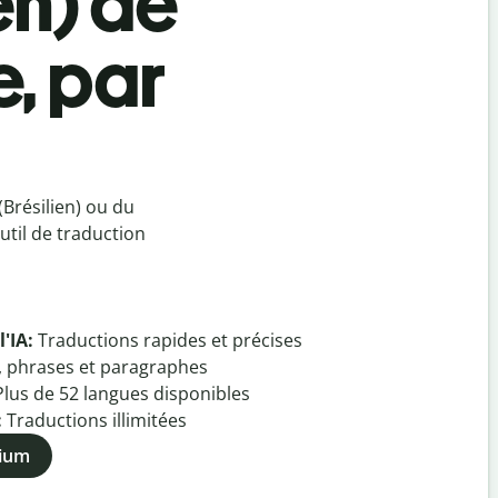
en) de
e, par
Brésilien) ou du
util de traduction
l'IA:
Traductions rapides et précises
, phrases et paragraphes
Plus de
52
langues disponibles
:
Traductions illimitées
mium