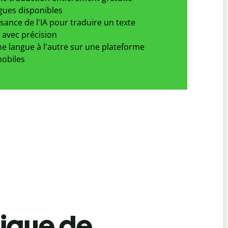
gues disponibles
ssance de l'IA pour traduire un texte
 avec précision
e langue à l'autre sur une plateforme
obiles
tique de