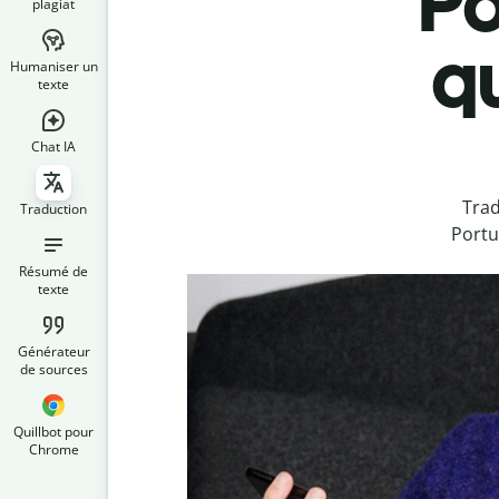
Po
plagiat
qu
Humaniser un
texte
Chat IA
Trad
Traduction
Portu
Résumé de
texte
Générateur
de sources
Quillbot pour
Chrome