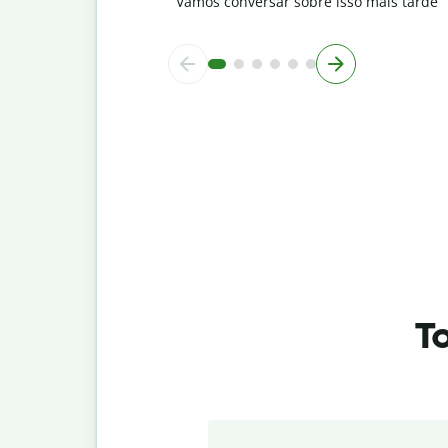
Vamos conversar sobre isso mais tarde
To
Slide 1 of 7