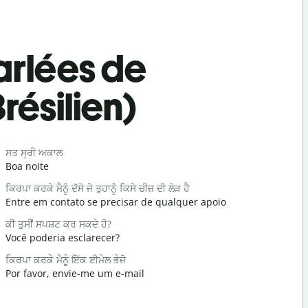
rlées de
résilien)
Salutat
ਸਤ ਸ੍ਰੀ ਅਕਾਲ
ਹੈਲੋ / ਹੈਲੋ
Boa noite
Olá / Olá
ਕਿਰਪਾ ਕਰਕੇ ਮੈਨੂੰ ਦੱਸੋ ਜੇ ਤੁਹਾਨੂੰ ਕਿਸੇ ਚੀਜ਼ ਦੀ ਲੋੜ ਹੈ
ਤੁਸੀ ਕਿਵੇਂ ਹੋ?
Entre em contato se precisar de qualquer apoio
Tudo bem
ਕੀ ਤੁਸੀਂ ਸਪਸ਼ਟ ਕਰ ਸਕਦੇ ਹੋ?
ਤੁਹਾਡਾ ਸਵਾਗ
Você poderia esclarecer?
De nada
ਕਿਰਪਾ ਕਰਕੇ ਮੈਨੂੰ ਇੱਕ ਈਮੇਲ ਭੇਜੋ
ਮਾਫ਼ ਕਰਨਾ /
Por favor, envie-me um e-mail
Com licenç
ਨਜਦੀਕ ਹੋਟਲ ਕ