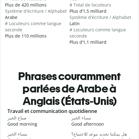
Plus de 420 millions
# Total de locuteurs
Système d'écriture / Alphabet
Plus d’1,5 milliard
Arabe
Système d'écriture / Alphabet
# Locuteurs comme langue
Latin
seconde
# Locuteurs comme langue
Plus de 110 millions
seconde
Plus d’1,1 milliard
Phrases couramment
parlées de Arabe à
Anglais (États-Unis)
Slide 1 of 6
Travail et communication quotidienne
S
ا
مساء الخير
صباح الخير
Good morning
Good afternoon
H
و
هل يمكننا تحديد موعد للاجتماع؟
مساء الخير