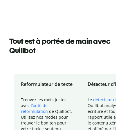
Tout est à portée de main avec
Quillbot
Reformulateur de texte
Détecteur d'IA
Trouvez les mots justes
Le
détecteur d'IA
de
avec
l'outil de
Quillbot analyse votr
reformulation
de Quillbot.
écriture et fournit un
Utilisez nos modes pour
rapport
utile et détail
trouver le bon ton pour
le contenu généré
par
votre texte : soutenu,
et affiné par l'IA dans