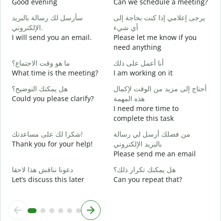
Good evening
Can we schedule a meeting?
M
ر
يرجى إعلامي إذا كنت بحاجة إلى
سأرسل لك رسالة بالبريد
الإلكتروني.
أي شيء
G
I will send you an email.
Please let me know if you
e
need anything
ة
ما هو وقت الاجتماع؟
أنا أعمل على ذلك
Y
What time is the meeting?
I am working on it
ا
هل يمكنك التوضيح؟
أحتاج إلى مزيد من الوقت لإكمال
Y
Could you please clarify?
هذه المهمة
ة
I need more time to
complete this task
؟
من فضلك أرسل لي رسالة
شكرا لك على مساعدتك!
W
Thank you for your help!
بالبريد الإلكتروني
Please send me an email
هل يمكنك تكرار ذلك؟
دعونا نناقش هذا لاحقا
Let’s discuss this later
Can you repeat that?