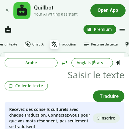
Quillbot
Open App
Your AI writing assistant
Premium
r un texte
Chat IA
Traduction
Résumé de texte
Arabe
Anglais (États-Unis)
Coller le texte
Traduire
Recevez des conseils culturels avec
chaque traduction. Connectez-vous pour
S’inscrire
que vos mots résonnent, pas seulement
se traduisent.