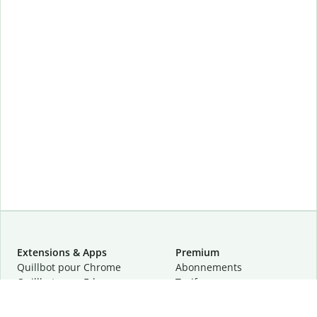
Extensions & Apps
Premium
Quillbot pour Chrome
Abonnements
Quillbot pour Edge
Tarifs
Quillbot pour Safari
Pour les entreprises
Quillbot pour Android
Affiliation