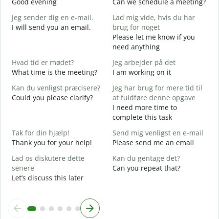
Good evening
Can we schedule a meeting?
M
Jeg sender dig en e-mail.
Lad mig vide, hvis du har
G
I will send you an email.
brug for noget
G
Please let me know if you
e
need anything
D
Hvad tid er mødet?
Jeg arbejder på det
Y
What time is the meeting?
I am working on it
J
Kan du venligst præcisere?
Jeg har brug for mere tid til
Y
Could you please clarify?
at fuldføre denne opgave
F
I need more time to
complete this task
H
Tak for din hjælp!
Send mig venligst en e-mail
W
Thank you for your help!
Please send me an email
Lad os diskutere dette
Kan du gentage det?
senere
Can you repeat that?
Let’s discuss this later