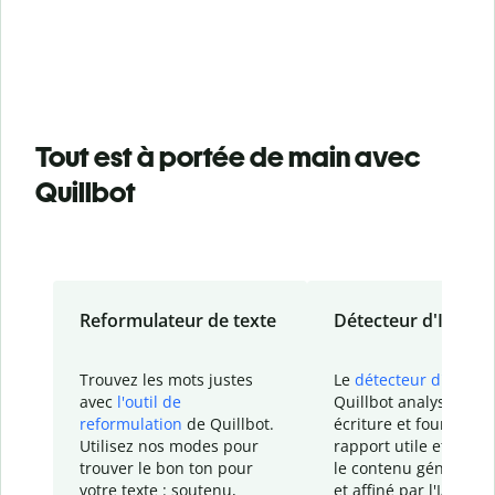
Tout est à portée de main avec
Quillbot
Reformulateur de texte
Détecteur d'IA
Trouvez les mots justes
Le
détecteur d'IA
de
avec
l'outil de
Quillbot analyse votr
reformulation
de Quillbot.
écriture et fournit un
Utilisez nos modes pour
rapport
utile et détail
trouver le bon ton pour
le contenu généré
par
votre texte : soutenu,
et affiné par l'IA dans