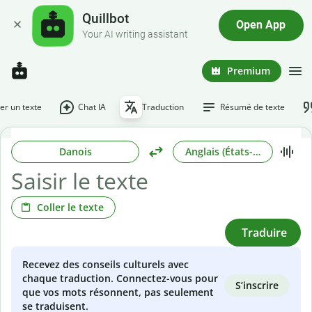
Quillbot
Open App
Your AI writing assistant
Premium
r un texte
Chat IA
Traduction
Résumé de texte
Danois
Anglais (États-Unis)
Coller le texte
Traduire
Recevez des conseils culturels avec
chaque traduction. Connectez-vous pour
S’inscrire
que vos mots résonnent, pas seulement
se traduisent.