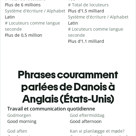
Plus de 6 millions
# Total de locuteurs
Système d'écriture / Alphabet
Plus d’1,5 milliard
Latin
Système d'écriture / Alphabet
# Locuteurs comme langue
Latin
seconde
# Locuteurs comme langue
Plus de 0,5 million
seconde
Plus d’1,1 milliard
Phrases couramment
parlées de Danois à
Anglais (États-Unis)
Slide 1 of 6
Travail et communication quotidienne
S
Godmorgen
God eftermiddag
H
Good morning
Good afternoon
H
God aften
Kan vi planlægge et møde?
M