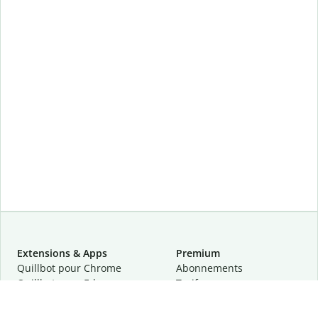
Extensions & Apps
Premium
Quillbot pour Chrome
Abonnements
Quillbot pour Edge
Tarifs
Quillbot pour Safari
Pour les entreprises
Quillbot pour Android
Affiliation