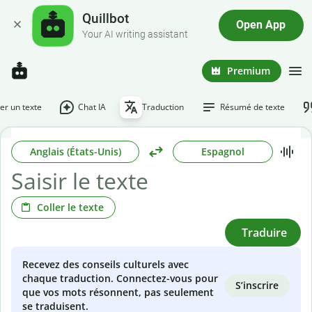
Quillbot
Open App
Your AI writing assistant
Premium
r un texte
Chat IA
Traduction
Résumé de texte
Anglais (États-Unis)
Espagnol
Coller le texte
Traduire
Recevez des conseils culturels avec
chaque traduction. Connectez-vous pour
S’inscrire
que vos mots résonnent, pas seulement
se traduisent.