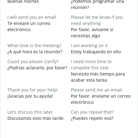
Buenas noches
¿Podemos programar una
M
reunión?
G
I will send you an email.
Please let me know if you
e
Te enviaré un correo
need anything
B
electrónico.
Por favor, avísame si
n
necesitas algo
Y
What time is the meeting?
I am working on it
D
¿A qué hora es la reunión?
Estoy trabajando en ello
Y
Could you please clarify?
I need more time to
S
¿Podrías aclararlo, por favor?
complete this task
Necesito más tiempo para
A
acabar esta tarea.
W
Thank you for your help!
Please send me an email
¿
¡Gracias por tu ayuda!
Por favor, envíame un correo
c
electrónico
Let’s discuss this later
Can you repeat that?
Discutamos esto más tarde.
¿Puedes repetir eso?