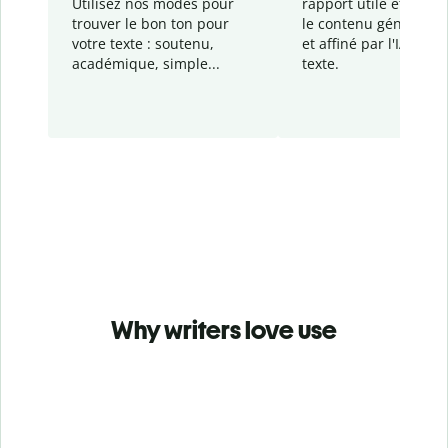
Utilisez nos modes pour
rapport
utile et détail
trouver le bon ton pour
le contenu généré
par
votre texte : soutenu,
et affiné par l'IA dans
académique, simple...
texte.
Why writers love use