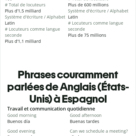
# Total de locuteurs
Plus de 600 millions
Plus d’1,5 milliard
Système d'écriture / Alphabet
Système d'écriture / Alphabet
Latin
Latin
# Locuteurs comme langue
# Locuteurs comme langue
seconde
seconde
Plus de 75 millions
Plus d’1,1 milliard
Phrases couramment
parlées de Anglais (États-
Unis) à Espagnol
Slide 1 of 6
Travail et communication quotidienne
S
Good morning
Good afternoon
H
Buenos día
Buenas tardes
H
Good evening
Can we schedule a meeting?
M