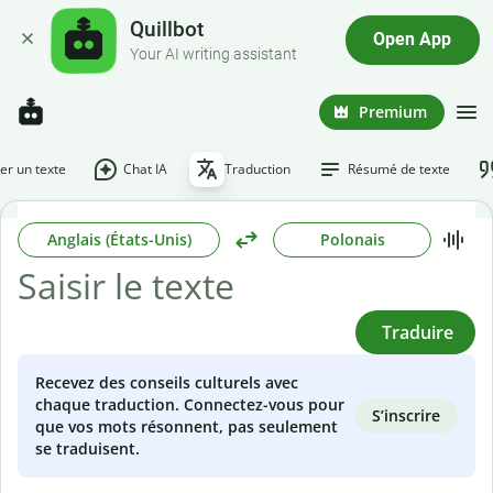
Quillbot
Open App
Your AI writing assistant
Premium
r un texte
Chat IA
Traduction
Résumé de texte
Anglais (États-Unis)
Polonais
Traduire
Recevez des conseils culturels avec
chaque traduction. Connectez-vous pour
S’inscrire
que vos mots résonnent, pas seulement
se traduisent.