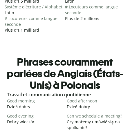
Plus d’1,5 milliard
Latin
Système d'écriture / Alphabet
# Locuteurs comme langue
Latin
seconde
# Locuteurs comme langue
Plus de 2 millions
seconde
Plus d’1,1 milliard
Phrases couramment
parlées de Anglais (États-
Unis) à Polonais
Slide 1 of 6
Travail et communication quotidienne
S
Good morning
Good afternoon
H
Dzień dobry
Dzień dobry
C
Good evening
Can we schedule a meeting?
M
Dobry wieczór
Czy możemy umówić się na
N
spotkanie?