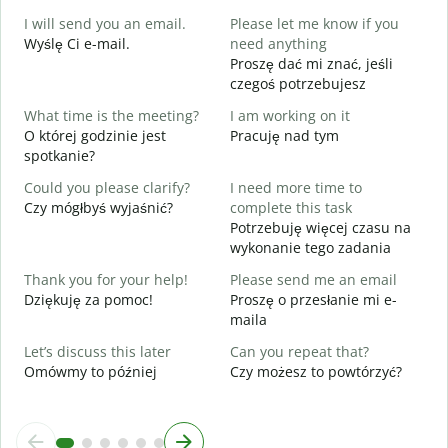
G
I will send you an email.
Please let me know if you
e
Wyślę Ci e-mail.
need anything
D
Proszę dać mi znać, jeśli
Y
czegoś potrzebujesz
N
What time is the meeting?
I am working on it
Y
O której godzinie jest
Pracuję nad tym
T
spotkanie?
Could you please clarify?
I need more time to
D
Czy mógłbyś wyjaśnić?
complete this task
Potrzebuję więcej czasu na
W
wykonanie tego zadania
G
Thank you for your help!
Please send me an email
Dziękuję za pomoc!
Proszę o przesłanie mi e-
maila
Let’s discuss this later
Can you repeat that?
Omówmy to później
Czy możesz to powtórzyć?