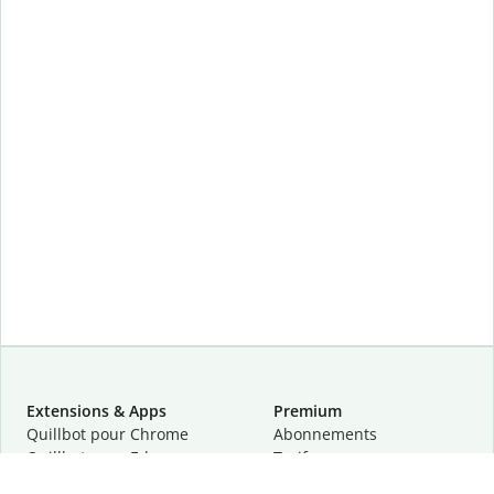
Extensions & Apps
Premium
Quillbot pour Chrome
Abonnements
Quillbot pour Edge
Tarifs
Quillbot pour Safari
Pour les entreprises