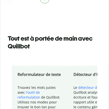
Tout est à portée de main avec
Quillbot
Reformulateur de texte
Détecteur d'IA
Trouvez les mots justes
Le
détecteur d'IA
de
avec
l'outil de
Quillbot analyse votr
reformulation
de Quillbot.
écriture et fournit un
Utilisez nos modes pour
rapport
utile et détail
trouver le bon ton pour
le contenu généré
par