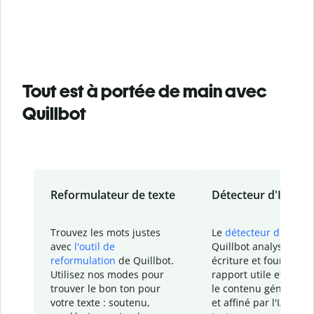
Tout est à portée de main avec
Quillbot
Reformulateur de texte
Détecteur d'IA
Trouvez les mots justes
Le
détecteur d'IA
de
avec
l'outil de
Quillbot analyse votr
reformulation
de Quillbot.
écriture et fournit un
Utilisez nos modes pour
rapport
utile et détail
trouver le bon ton pour
le contenu généré
par
votre texte : soutenu,
et affiné par l'IA dans