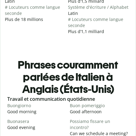
Latin
Plus d’1,5 milliard
# Locuteurs comme langue
Système d'écriture / Alphabet
seconde
Latin
Plus de 18 millions
# Locuteurs comme langue
seconde
Plus d’1,1 milliard
Phrases couramment
parlées de Italien à
Anglais (États-Unis)
Slide 1 of 6
Travail et communication quotidienne
S
Buongiorno
Buon pomeriggio
C
Good morning
Good afternoon
H
Buonasera
Possiamo fissare un
M
Good evening
incontro?
M
Can we schedule a meeting?