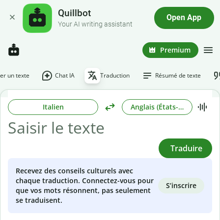
Quillbot
Open App
Your AI writing assistant
Premium
r un texte
Chat IA
Traduction
Résumé de texte
Italien
Anglais (États-Unis)
Traduire
Recevez des conseils culturels avec
chaque traduction. Connectez-vous pour
S’inscrire
que vos mots résonnent, pas seulement
se traduisent.