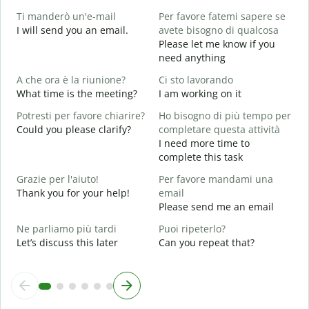
B
Ti manderò un'e-mail
Per favore fatemi sapere se
G
I will send you an email.
avete bisogno di qualcosa
e
Please let me know if you
P
need anything
Y
A che ora è la riunione?
Ci sto lavorando
S
What time is the meeting?
I am working on it
Y
Potresti per favore chiarire?
Ho bisogno di più tempo per
A
Could you please clarify?
completare questa attività
I need more time to
complete this task
D
v
Grazie per l'aiuto!
Per favore mandami una
W
Thank you for your help!
email
Please send me an email
Ne parliamo più tardi
Puoi ripeterlo?
Let’s discuss this later
Can you repeat that?