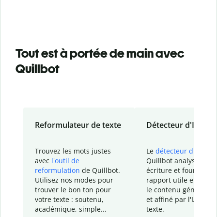
Tout est à portée de main avec
Quillbot
Reformulateur de texte
Détecteur d'IA
Trouvez les mots justes
Le
détecteur d'IA
de
avec
l'outil de
Quillbot analyse votr
reformulation
de Quillbot.
écriture et fournit un
Utilisez nos modes pour
rapport
utile et détail
trouver le bon ton pour
le contenu généré
par
votre texte : soutenu,
et affiné par l'IA dans
académique, simple...
texte.