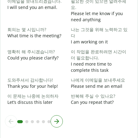
이메일을 보내드리겠습니다.
필요한 것이 있으면 알려주세
I will send you an email.
요.
G
Please let me know if you
e
need anything
회의는 몇 시입니까?
나는 그것을 위해 노력하고 있
Y
What time is the meeting?
다
I am working on it
Y
명확히 해 주시겠습니까?
이 작업을 완료하려면 시간이
Could you please clarify?
더 필요합니다.
I need more time to
complete this task
도와주셔서 감사합니다!
나에게 이메일을 보내주세요
W
Thank you for your help!
Please send me an email
이 문제는 나중에 논의하자
반복해 주실 수 있나요?
Let’s discuss this later
Can you repeat that?