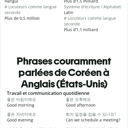
Hangul
Plus d’1,5 milliard
# Locuteurs comme langue
Système d'écriture / Alphabet
seconde
Latin
Plus de 0,5 million
# Locuteurs comme langue
seconde
Plus d’1,1 milliard
Phrases couramment
parlées de Coréen à
Anglais (États-Unis)
Slide 1 of 6
Travail et communication quotidienne
S
좋은 아침이에요
좋은 오후에요
Good morning
Good afternoon
H
좋은 저녁이에요
회의 일정을 잡을 수 있나요?
Good evening
Can we schedule a meeting?
M