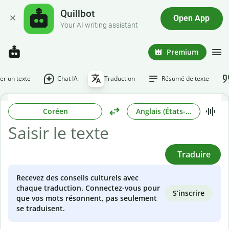
Quillbot
Open App
Your AI writing assistant
Premium
r un texte
Chat IA
Traduction
Résumé de texte
Coréen
Anglais (États-Unis)
Traduire
Recevez des conseils culturels avec
chaque traduction. Connectez-vous pour
S’inscrire
que vos mots résonnent, pas seulement
se traduisent.