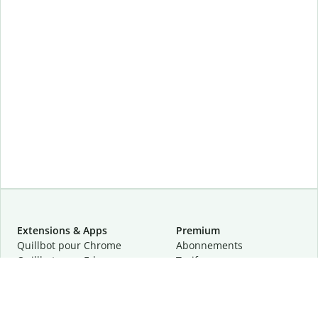
Extensions & Apps
Premium
Quillbot pour Chrome
Abonnements
Quillbot pour Edge
Tarifs
Quillbot pour Safari
Pour les entreprises
Quillbot pour Android
Affiliation
Quillbot
pour
iOS
Demander une démo