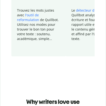
Trouvez les mots justes
Le
détecteur d'IA
de
avec
l'outil de
Quillbot analyse votr
reformulation
de Quillbot.
écriture et fournit un
Utilisez nos modes pour
rapport
utile et détail
trouver le bon ton pour
le contenu généré
par
votre texte : soutenu,
et affiné par l'IA dans
académique, simple...
texte.
Why writers love use