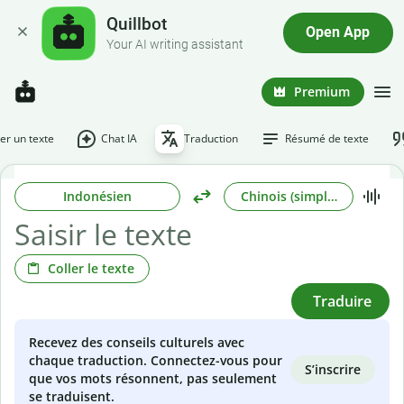
Quillbot
Open App
Your AI writing assistant
Premium
r un texte
Chat IA
Traduction
Résumé de texte
Indonésien
Chinois (simplifié)
Coller le texte
Traduire
Recevez des conseils culturels avec
chaque traduction. Connectez-vous pour
S’inscrire
que vos mots résonnent, pas seulement
se traduisent.