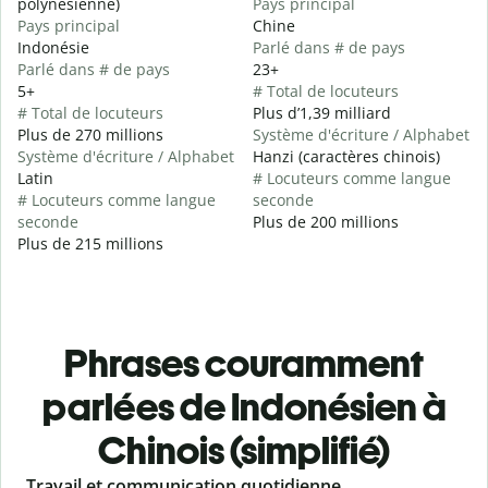
polynésienne)
Pays principal
Pays principal
Chine
Indonésie
Parlé dans # de pays
Parlé dans # de pays
23+
5+
# Total de locuteurs
# Total de locuteurs
Plus d’1,39 milliard
Plus de 270 millions
Système d'écriture / Alphabet
Système d'écriture / Alphabet
Hanzi (caractères chinois)
Latin
# Locuteurs comme langue
# Locuteurs comme langue
seconde
seconde
Plus de 200 millions
Plus de 215 millions
Phrases couramment
parlées de Indonésien à
Chinois (simplifié)
Slide 1 of 6
Travail et communication quotidienne
S