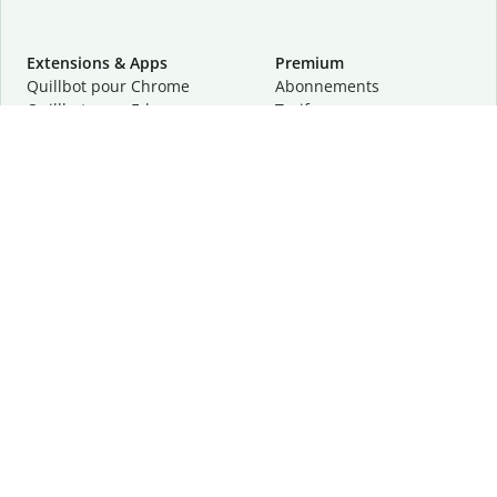
Extensions & Apps
Premium
Quillbot pour Chrome
Abonnements
Quillbot pour Edge
Tarifs
Quillbot pour Safari
Pour les entreprises
Quillbot pour Android
Affiliation
Quillbot
pour
iOS
Demander une démo
Quillbot pour Windows
Quillbot pour macOS
Quillbot pour Word
Outils
Entreprise
Outils de rédaction
À propos
Correction linguistique
Confidentialité
Citation et originalité
Carrière
Outils d'IA
Centre d'aide
Outils PDF
Contactez-nous
Outils d'image
Ressources
Autres outils
Outils PDF