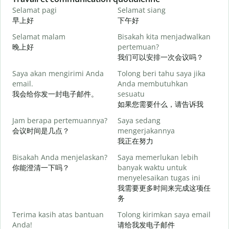
Selamat pagi
Selamat siang
H
早上好
下午好
Selamat malam
Bisakah kita menjadwalkan
N
晚上好
pertemuan?
我们可以安排一次会议吗？
S
Saya akan mengirimi Anda
Tolong beri tahu saya jika
email.
Anda membutuhkan
我会给你发一封电子邮件。
sesuatu
T
如果您需要什么，请告诉我
Jam berapa pertemuannya?
Saya sedang
Y
会议时间是几点？
mengerjakannya
我正在努力
S
Bisakah Anda menjelaskan?
Saya memerlukan lebih
你能澄清一下吗？
banyak waktu untuk
menyelesaikan tugas ini
我需要更多时间来完成这项任
D
务
Terima kasih atas bantuan
Tolong kirimkan saya email
Anda!
请给我发电子邮件