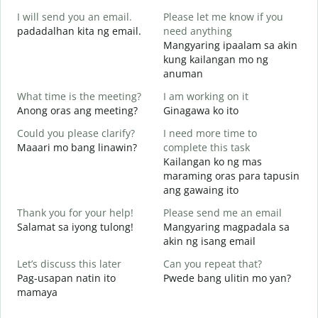
G
I will send you an email.
Please let me know if you
e
padadalhan kita ng email.
need anything
Mangyaring ipaalam sa akin
kung kailangan mo ng
Y
anuman
B
What time is the meeting?
I am working on it
Y
Anong oras ang meeting?
Ginagawa ko ito
O
Could you please clarify?
I need more time to
Maaari mo bang linawin?
complete this task
Kailangan ko ng mas
maraming oras para tapusin
W
ang gawaing ito
S
h
Thank you for your help!
Please send me an email
Salamat sa iyong tulong!
Mangyaring magpadala sa
akin ng isang email
Let’s discuss this later
Can you repeat that?
Pag-usapan natin ito
Pwede bang ulitin mo yan?
mamaya