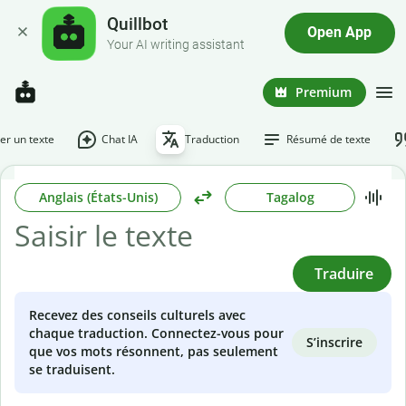
Quillbot
Open App
Your AI writing assistant
Premium
r un texte
Chat IA
Traduction
Résumé de texte
Anglais (États-Unis)
Tagalog
Traduire
Recevez des conseils culturels avec
chaque traduction. Connectez-vous pour
S’inscrire
que vos mots résonnent, pas seulement
se traduisent.