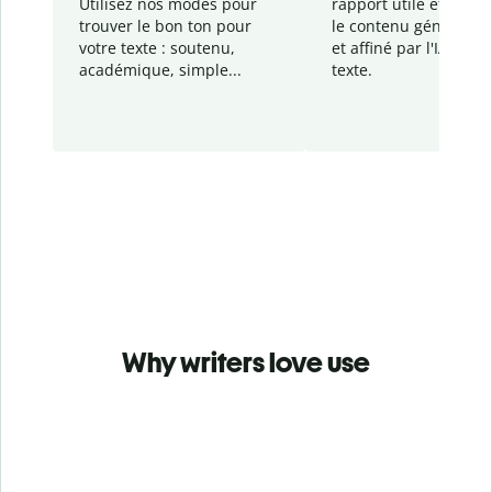
Utilisez nos modes pour
rapport
utile et détail
trouver le bon ton pour
le contenu généré
par
votre texte : soutenu,
et affiné par l'IA dans
académique, simple...
texte.
Why writers love use