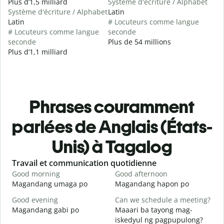
Plus d’1,5 milliard
Système d'écriture / Alphabet
Système d'écriture / Alphabet
Latin
Latin
# Locuteurs comme langue
# Locuteurs comme langue
seconde
seconde
Plus de 54 millions
Plus d’1,1 milliard
Phrases couramment
parlées de Anglais (États-
Unis) à Tagalog
Slide 1 of 6
Travail et communication quotidienne
S
Good morning
Good afternoon
H
Magandang umaga po
Magandang hapon po
H
Good evening
Can we schedule a meeting?
M
Magandang gabi po
Maaari ba tayong mag-
A
iskedyul ng pagpupulong?