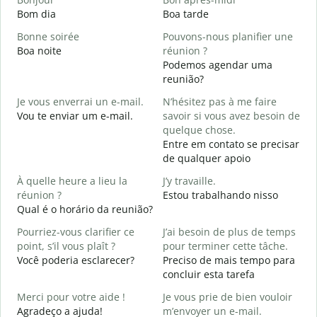
Bom dia
Boa tarde
O
Bonne soirée
Pouvons-nous planifier une
Boa noite
réunion ?
J
Podemos agendar uma
reunião?
B
Je vous enverrai un e-mail.
N’hésitez pas à me faire
B
Vou te enviar um e-mail.
savoir si vous avez besoin de
V
quelque chose.
D
Entre em contato se precisar
de qualquer apoio
O
S
À quelle heure a lieu la
J’y travaille.
réunion ?
Estou trabalhando nisso
A
Qual é o horário da reunião?
A
Pourriez-vous clarifier ce
J’ai besoin de plus de temps
O
point, s’il vous plaît ?
pour terminer cette tâche.
?
Você poderia esclarecer?
Preciso de mais tempo para
O
concluir esta tarefa
p
Merci pour votre aide !
Je vous prie de bien vouloir
Agradeço a ajuda!
m’envoyer un e-mail.