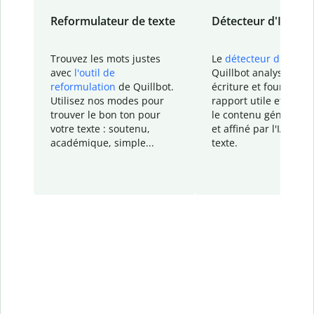
Reformulateur de texte
Détecteur d'IA
Trouvez les mots justes
Le
détecteur d'IA
de
avec
l'outil de
Quillbot analyse votr
reformulation
de Quillbot.
écriture et fournit un
Utilisez nos modes pour
rapport
utile et détail
trouver le bon ton pour
le contenu généré
par
votre texte : soutenu,
et affiné par l'IA dans
académique, simple...
texte.