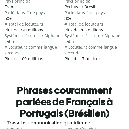
Pays principal
Pays principal
France
Portugal / Brésil
Parlé dans # de pays
Parlé dans # de pays
50+
30+
# Total de locuteurs
# Total de locuteurs
Plus de 320 millions
Plus de 265 millions
Système d'écriture / Alphabet
Système d'écriture / Alphabet
Latin
Latin
# Locuteurs comme langue
# Locuteurs comme langue
seconde
seconde
Plus de 100 millions
Plus de 17 millions
Phrases couramment
parlées de Français à
Portugais (Brésilien)
Slide 1 of 6
Travail et communication quotidienne
S
Bonjour
Bon après-midi
B