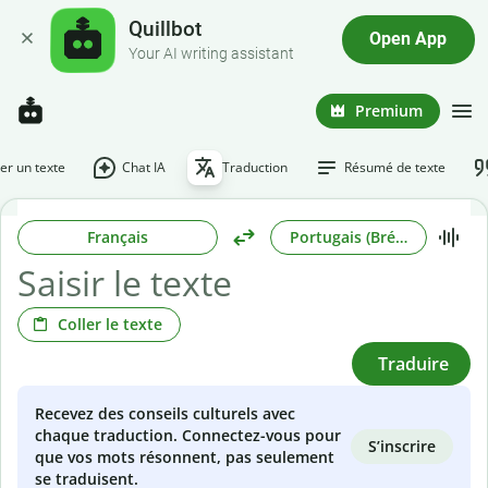
Quillbot
Open App
Your AI writing assistant
Premium
r un texte
Chat IA
Traduction
Résumé de texte
Français
Portugais (Brésilien)
Coller le texte
Traduire
Recevez des conseils culturels avec
chaque traduction. Connectez-vous pour
S’inscrire
que vos mots résonnent, pas seulement
se traduisent.