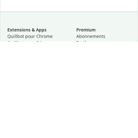
Extensions & Apps
Premium
Quillbot pour Chrome
Abonnements
Quillbot pour Edge
Tarifs
Quillbot pour Safari
Pour les entreprises
Quillbot pour Android
Affiliation
Quillbot
pour
iOS
Demander une démo
Quillbot pour Windows
Quillbot pour macOS
Quillbot pour Word
Outils
Entreprise
Outils de rédaction
À propos
Correction linguistique
Confidentialité
Citation et originalité
Carrière
Outils d'IA
Centre d'aide
Outils PDF
Contactez-nous
Outils d'image
Ressources
Autres outils
Outils PDF