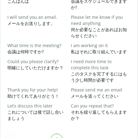
こんばんは
会議をスケジュールできます
か?
G
I will send you an email.
Please let me know if you
e
メールをお送りします。
need anything
何か必要なことがあればお知
らせください
Y
What time is the meeting?
I am working on it
会議は何時ですか?
私はそれに取り組んでいます
Y
Could you please clarify?
I need more time to
明確にしていただけますか？
complete this task
このタスクを完了するにはも
う少し時間が必要です
W
Thank you for your help!
Please send me an email
助けてくれてありがとう！
メールを送ってください
Let’s discuss this later
Can you repeat that?
これについては後で話し合い
それを繰り返してもらえます
ましょう
か？