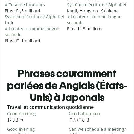
# Total de locuteurs
Système d'écriture / Alphabet
Plus d’1,5 milliard
Kanji, Hiragana, Katakana
Système d'écriture / Alphabet
# Locuteurs comme langue
Latin
seconde
# Locuteurs comme langue
Plus de 3 millions
seconde
Plus d’1,1 milliard
Phrases couramment
parlées de Anglais (États-
Unis) à Japonais
Slide 1 of 6
Travail et communication quotidienne
S
Good morning
Good afternoon
H
おはよう
こんにちは
Good evening
Can we schedule a meeting?
M