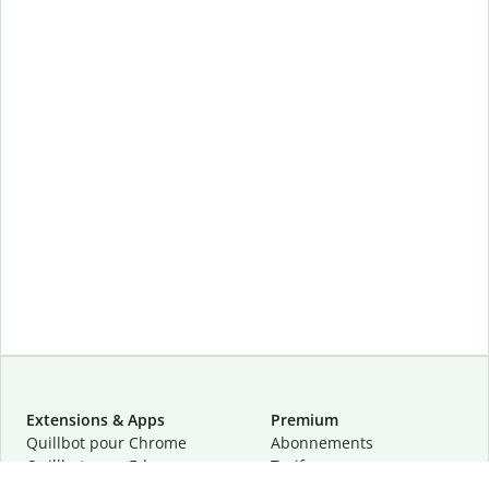
Extensions & Apps
Premium
Quillbot pour Chrome
Abonnements
Quillbot pour Edge
Tarifs
Quillbot pour Safari
Pour les entreprises