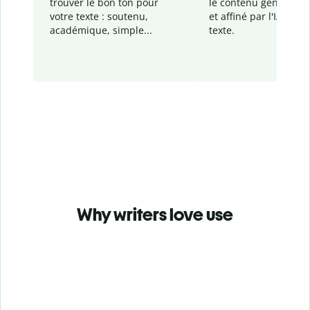
trouver le bon ton pour
le contenu généré
par
votre texte : soutenu,
et affiné par l'IA dans
académique, simple...
texte.
Why writers love use