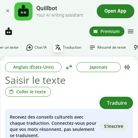
Quillbot
Open App
Your AI writing assistant
Premium
r un texte
Chat IA
Traduction
Résumé de texte
Anglais (États-Unis)
Japonais
Coller le texte
Traduire
Recevez des conseils culturels avec
chaque traduction. Connectez-vous pour
S’inscrire
que vos mots résonnent, pas seulement
se traduisent.