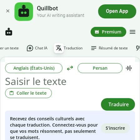
Quillbot
Open App
Your AI writing assistant
Premium
r un texte
Chat IA
Traduction
Résumé de texte
Anglais (États-Unis)
Persan
Coller le texte
Traduire
Recevez des conseils culturels avec
chaque traduction. Connectez-vous pour
S’inscrire
que vos mots résonnent, pas seulement
se traduisent.