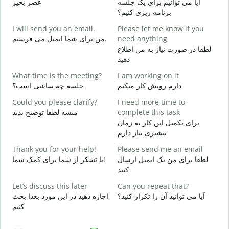
ت
آیا می توانیم برای یک جلسه
عصر بخیر
برنامه ریزی کنیم؟
G
I will send you an email.
Please let me know if you
e
من برای شما ایمیل می فرستم.
need anything
ر
لطفا در صورت نیاز به من اطلاع
Y
دهید
د
What time is the meeting?
I am working on it
Y
دارم رویش کار میکنم
جلسه چه ساعتی است؟
ر
Could you please clarify?
I need more time to
میشه لطفا توضیح بدید
complete this task
ظ
برای تکمیل این کار به زمان
بیشتری نیاز دارم
W
؟
Thank you for your help!
Please send me an email
لطفا برای من یک ایمیل ارسال
با تشکر از شما برای کمک شما!
کنید
Let’s discuss this later
Can you repeat that?
آیا می توانید آن را تکرار کنید؟
اجازه دهید در این مورد بعدا بحث
کنیم