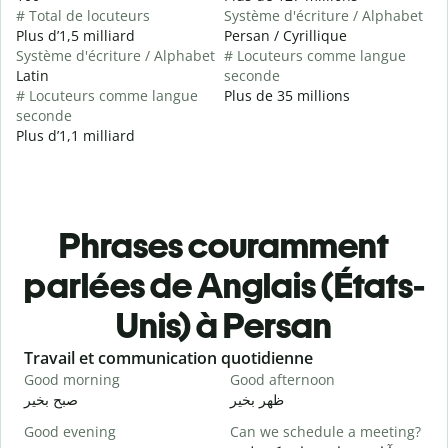
# Total de locuteurs
Système d'écriture / Alphabet
Plus d’1,5 milliard
Persan / Cyrillique
Système d'écriture / Alphabet
# Locuteurs comme langue
Latin
seconde
# Locuteurs comme langue
Plus de 35 millions
seconde
Plus d’1,1 milliard
Phrases couramment
parlées de Anglais (États-
Unis) à Persan
Slide 1 of 6
Travail et communication quotidienne
S
Good morning
Good afternoon
H
م
ظهر بخیر
صبح بخیر
Good evening
Can we schedule a meeting?
M