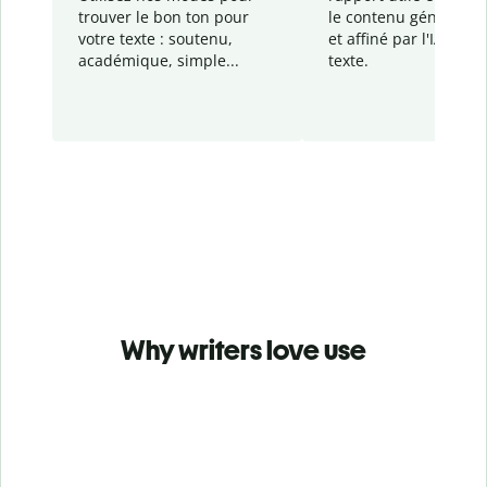
trouver le bon ton pour
le contenu généré
par
votre texte : soutenu,
et affiné par l'IA dans
académique, simple...
texte.
Why writers love use