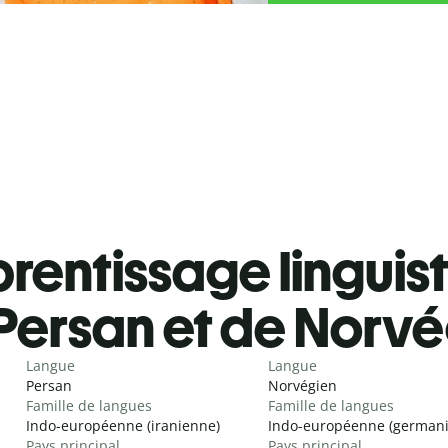
rentissage linguis
Persan et de Norv
Langue
Langue
Persan
Norvégien
Famille de langues
Famille de langues
Indo-européenne (iranienne)
Indo-européenne (german
Pays principal
Pays principal