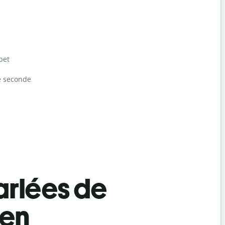
bet
e seconde
rlées de
ien