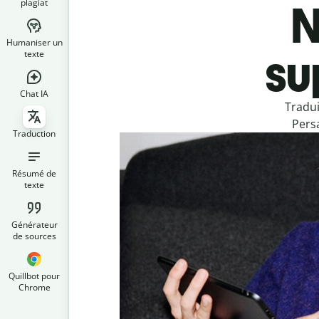
plagiat
N
Humaniser un
su
texte
Chat IA
Tradui
Persa
Traduction
Résumé de
texte
Générateur
de sources
Quillbot pour
Chrome