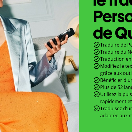
Pers
de Qu
Traduire de P
Traduire du N
Traduction en 
Modifiez le te
grâce aux outi
Bénéficier d'u
Plus de 52 lan
Utilisez la pui
rapidement et
Traduisez d'un
adaptée aux m