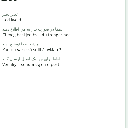
Salutat
سلام / سلام
عصر بخیر
God kveld
Hei / Hei
چطوری؟
لطفا در صورت نیاز به من اطلاع دهید
Gi meg beskjed hvis du trenger noe
Hvordan h
خوش آمدید
میشه لطفا توضیح بدید
Kan du være så snill å avklare?
Du er vel
ید / ببخشید
لطفا برای من یک ایمیل ارسال کنید
Vennligst send meg en e-post
Unnskyld 
هتل کجاست؟
Hvor er de