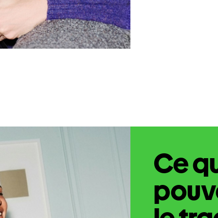
Ce q
pouve
le tr