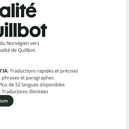
alité
illbot
 du Norvégien vers
lité de Quillbot.
l'IA:
Traductions rapides et précises
, phrases et paragraphes
Plus de
52
langues disponibles
:
Traductions illimitées
mium