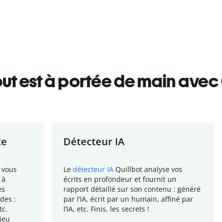
ut est à portée de main avec 
te
Détecteur IA
 vous
Le
détecteur IA
Quillbot analyse vos
 à
écrits en profondeur et fournit un
es
rapport
détaillé sur son contenu : généré
des :
par l
’
IA, écrit par un humain, affiné par
tc.
l
’
IA, etc. Finis, les secrets !
jeu