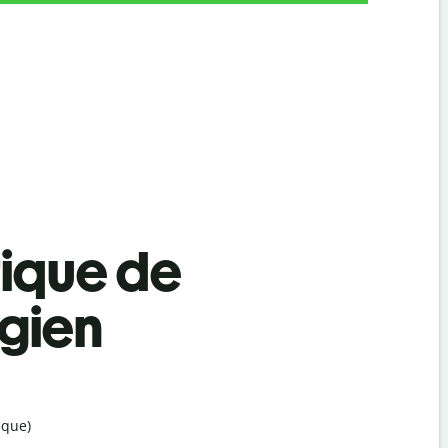
tique de
égien
ique)