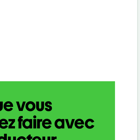
ue vous
z faire avec
aducteur