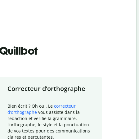
Quillbot
Correcteur d
’
orthographe
Résumer
Bien écrit ? Oh oui. Le
correcteur
Besoin de r
d
’
orthographe
vous assiste dans la
simplifier v
rédaction et vérifie la grammaire,
vos travaux
l
’
orthographe, le style et la ponctuation
résumé de t
de vos textes pour des communications
tâche et vo
claires et percutantes.
claire des 