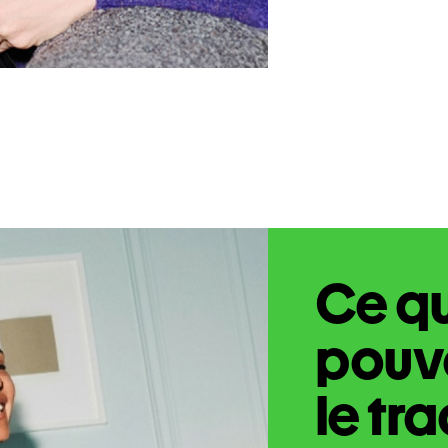
Ce q
pouve
le tr