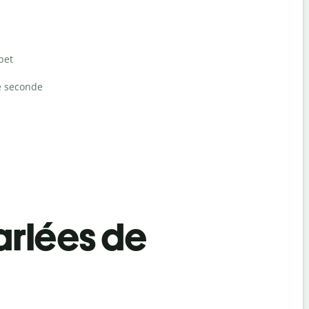
bet
e seconde
rlées de
Salutat