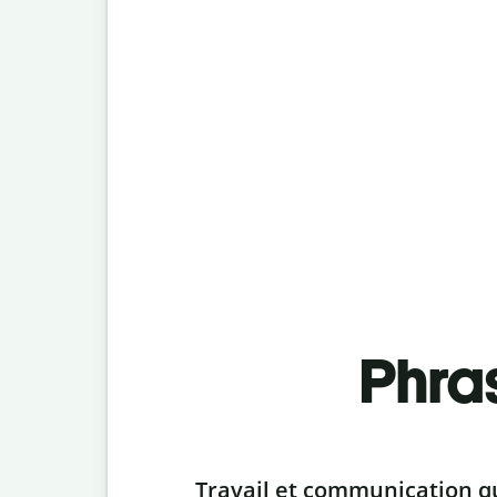
Phra
Slide 1 of 6
Travail et communication q