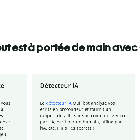
ut est à portée de main avec 
te
Détecteur IA
 vous
Le
détecteur IA
Quillbot analyse vos
 à
écrits en profondeur et fournit un
es
rapport
détaillé sur son contenu : généré
des :
par l
’
IA, écrit par un humain, affiné par
tc.
l
’
IA, etc. Finis, les secrets !
jeu