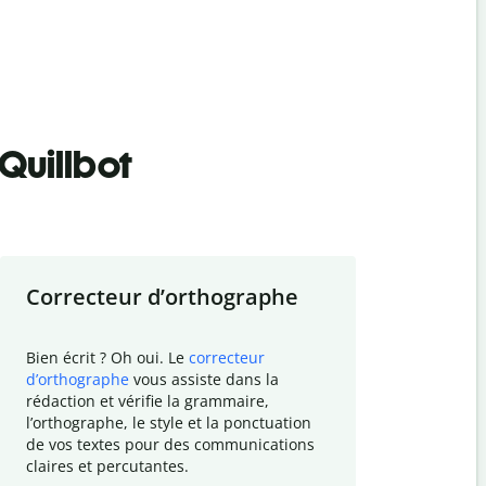
Quillbot
Correcteur d
’
orthographe
Résumer
Bien écrit ? Oh oui. Le
correcteur
Besoin de r
d
’
orthographe
vous assiste dans la
simplifier v
rédaction et vérifie la grammaire,
vos travaux
l
’
orthographe, le style et la ponctuation
résumé de t
de vos textes pour des communications
tâche et vo
claires et percutantes.
claire des 