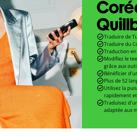
Coré
Quill
Traduire de Tu
Traduire du C
Traduction en 
Modifiez le te
grâce aux outi
Bénéficier d'u
Plus de 52 lan
Utilisez la pui
rapidement et
Traduisez d'un
adaptée aux m