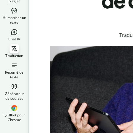
de 
plagiat
Humaniser un
texte
Tradu
Chat IA
Traduction
Résumé de
texte
Générateur
de sources
Quillbot pour
Chrome