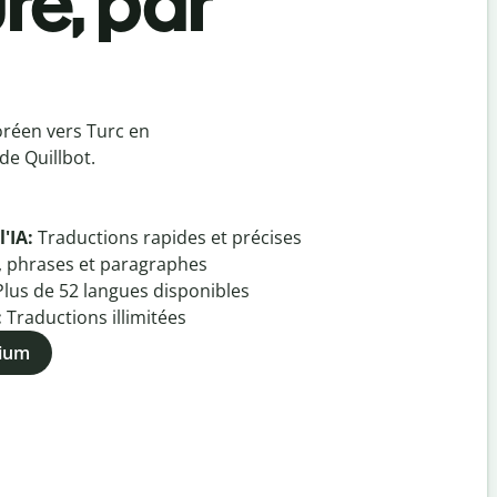
re, par
oréen vers Turc en
de Quillbot.
l'IA:
Traductions rapides et précises
, phrases et paragraphes
Plus de
52
langues disponibles
:
Traductions illimitées
mium