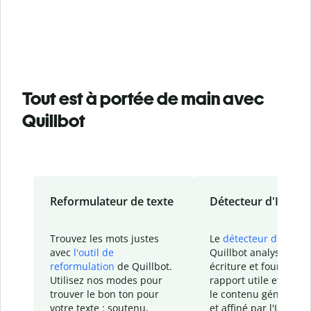
Tout est à portée de main avec
Quillbot
Reformulateur de texte
Détecteur d'IA
Trouvez les mots justes
Le
détecteur d'IA
de
avec
l'outil de
Quillbot analyse votr
reformulation
de Quillbot.
écriture et fournit un
Utilisez nos modes pour
rapport
utile et détail
trouver le bon ton pour
le contenu généré
par
votre texte : soutenu,
et affiné par l'IA dans