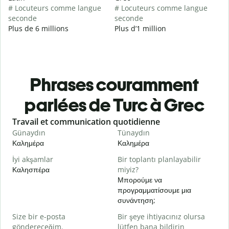
# Locuteurs comme langue
# Locuteurs comme langue
seconde
seconde
Plus de 6 millions
Plus d’1 million
Phrases couramment
parlées de Turc à Grec
Slide 1 of 6
Travail et communication quotidienne
S
Günaydın
Tünaydın
M
Καλημέρα
Καλημέρα
Γ
İyi akşamlar
Bir toplantı planlayabilir
Καλησπέρα
miyiz?
Τ
Μπορούμε να
G
προγραμματίσουμε μια
Κ
συνάντηση;
R
Size bir e-posta
Bir şeye ihtiyacınız olursa
Κ
göndereceğim.
lütfen bana bildirin