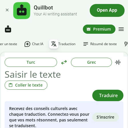
Quillbot
Open App
Your AI writing assistant
Premium
r un texte
Chat IA
Traduction
Résumé de texte
Turc
Grec
Coller le texte
Traduire
Recevez des conseils culturels avec
chaque traduction. Connectez-vous pour
S’inscrire
que vos mots résonnent, pas seulement
se traduisent.