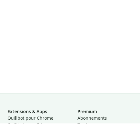
Extensions & Apps
Premium
Quillbot pour Chrome
Abonnements
Quillbot pour Edge
Tarifs
Quillbot pour Safari
Pour les entreprises
Quillbot pour Android
Affiliation