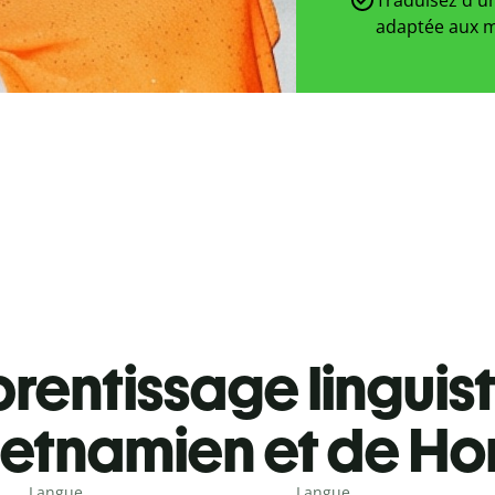
adaptée aux m
rentissage linguis
etnamien et de Ho
Langue
Langue