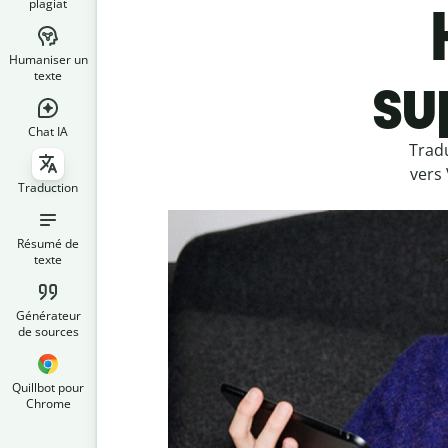
plagiat
Humaniser un
su
texte
Chat IA
Trad
vers 
Traduction
Résumé de
texte
Générateur
de sources
Quillbot pour
Chrome