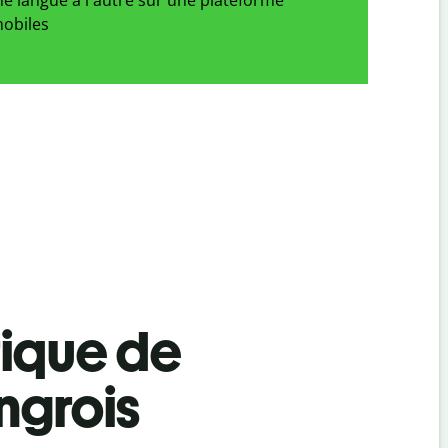
obiles
tique de
ngrois