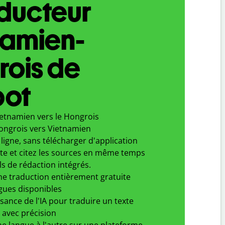
aducteur
namien-
rois de
bot
ietnamien vers le Hongrois
ongrois vers Vietnamien
ligne, sans télécharger d'application
xte et citez les sources en même temps
ls de rédaction intégrés.
ne traduction entièrement gratuite
gues disponibles
ssance de l'IA pour traduire un texte
 avec précision
e langue à l'autre sur une plateforme