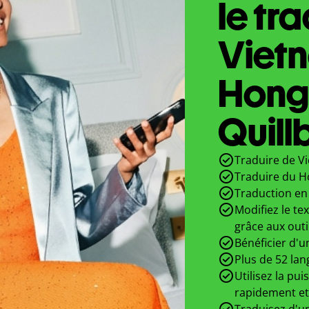
le tr
Viet
Hong
Quill
Traduire de V
Traduire du H
Traduction en 
Modifiez le te
grâce aux outi
Bénéficier d'u
Plus de 52 lan
Utilisez la pui
rapidement et
Traduisez d'un