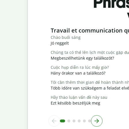
Phra
Slide 1 of 6
Travail et communication q
Chào buổi sáng
Jó reggelt
Chúng ta có thể lên lịch một cuộc gặp đ
Megbeszélhetünk egy találkozót?
Cuộc họp diễn ra lúc mấy giờ?
Hány órakor van a találkozó?
Tôi cần thêm thời gian để hoàn thành n
Több időre van szükségem a feladat elv
Hãy thảo luận vấn đề này sau
Ezt később beszéljük meg