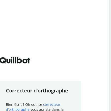
Quillbot
Correcteur d
’
orthographe
Résumer
Bien écrit ? Oh oui. Le
correcteur
Besoin de r
d
’
orthographe
vous assiste dans la
simplifier v