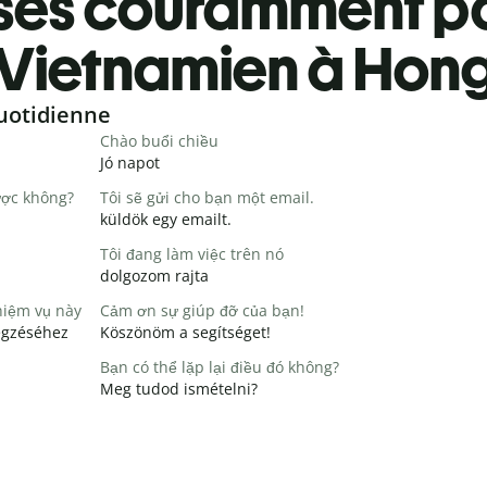
ses couramment pa
Vietnamien à Hong
uotidienne
Chào buổi chiều
Jó napot
ược không?
Tôi sẽ gửi cho bạn một email.
küldök egy emailt.
Tôi đang làm việc trên nó
dolgozom rajta
hiệm vụ này
Cảm ơn sự giúp đỡ của bạn!
égzéséhez
Köszönöm a segítséget!
Bạn có thể lặp lại điều đó không?
Meg tudod ismételni?