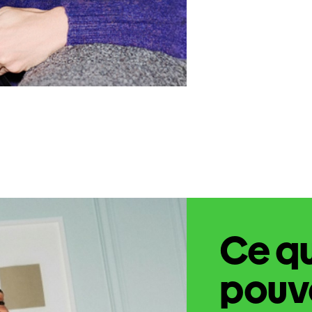
Ce q
pouve