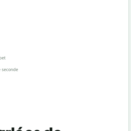
bet
e seconde