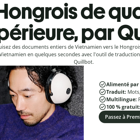
Hongrois de qua
périeure, par Qu
uisez des documents entiers de Vietnamien vers le Hongroi
Vietnamien en quelques secondes avec l'outil de traduction
Quillbot.
Alimenté par 
Traduit:
Mots
Multilingue:
100 % gratuit
Passez à Pre