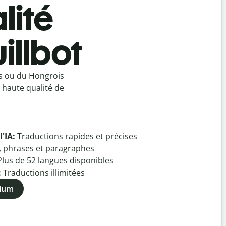
lité
illbot
s ou du Hongrois
 haute qualité de
l'IA:
Traductions rapides et précises
, phrases et paragraphes
Plus de
52
langues disponibles
:
Traductions illimitées
mium