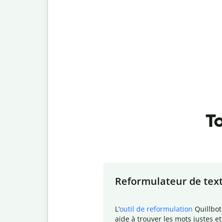
To
Slide 1 of 7
Reformulateur de tex
L
’
outil de reformulation
Quillbot
aide à trouver les mots justes et