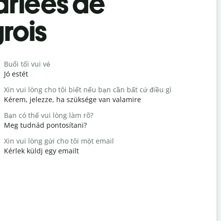
rlées de
rois
Salutat
Buổi tối vui vẻ
Xin chào /
Jó estét
Hello / Szi
Xin vui lòng cho tôi biết nếu bạn cần bất cứ điều gì
Bạn có kh
Kérem, jelezze, ha szüksége van valamire
Hogy vagy
Bạn có thể vui lòng làm rõ?
Không có g
Meg tudnád pontosítani?
Szívesen
Xin vui lòng gửi cho tôi một email
Xin lỗi/Xin 
Kérlek küldj egy emailt
Elnézést /
Khách sạn
Hol van a 