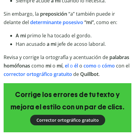
Siempre acude
a
mí
cuando lo necesita.
Sin embargo, la
preposición
“a” también puede ir
delante del
determinante
posesivo
“mi”
, como en:
A
mi
primo le ha tocado el gordo.
Han acusado
a
mi
jefe de acoso laboral.
Revisa y corrige la ortografía y acentuación de
palabras
homófonas
como
mi
o
mí
,
el
o
él
o
como
o
cómo
con el
corrector
ortográfico
gratuito
de
Quillbot
.
Corrige los errores de tu texto y
mejora el estilo con un par de clics.
Corrector ortográfico gratuito