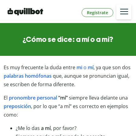
Regístrate
¿Cómo se dice: a mí o a mi?
Es muy frecuente la duda entre
mi
o
mí
, ya que son dos
palabras
homófonas
que, aunque se pronuncian igual,
se escriben de forma diferente.
El
pronombre
personal
“mí”
siempre lleva delante una
preposición
, por lo que “a mí” es correcto en ejemplos
como:
¿Me lo das
a
mí
, por favor?