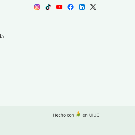
da
Hecho con
en
UIUC