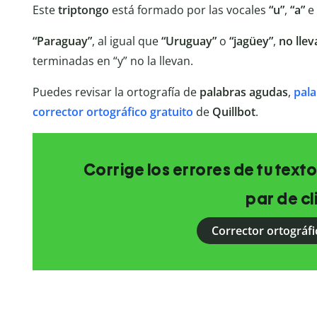
Este
triptongo
está formado por las vocales
“u”
,
“a”
e
“Paraguay”
, al igual que
“Uruguay”
o
“jagüey”
,
no
llev
terminadas en “y” no la llevan.
Puedes revisar la ortografía de
palabras agudas
,
pala
corrector
ortográfico gratuito
de
Quillbot
.
Corrige los errores de tu texto
par de cl
Corrector ortográfi