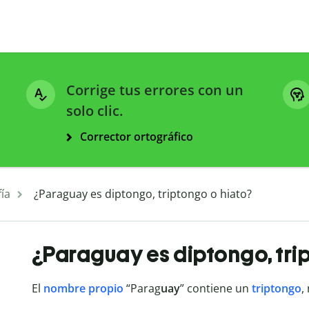
Corrige tus errores con un
solo clic.
Corrector ortográfico
ía
¿Paraguay es diptongo, triptongo o hiato?
¿Paraguay es diptongo, tri
El
nombre propio
“Parag
uay
” contiene un
triptongo
,