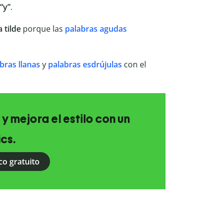
“y”
.
a
tilde
porque las
palabras agudas
bras llanas
y
palabras esdrújulas
con el
 y mejora el estilo con un
ics.
co gratuito