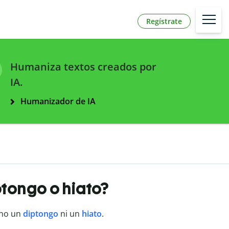
Regístrate
Humaniza textos creados por
IA.
Humanizador de IA
ptongo o hiato?
 no un
diptongo
ni un
hiato
.