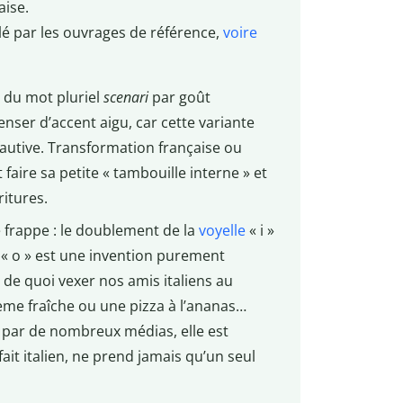
aise.
lé par les ouvrages de référence,
voire
e du mot pluriel
scenari
par goût
nser d’accent aigu, car cette variante
fautive. Transformation française ou
t faire sa petite « tambouille interne » et
itures.
de frappe : le doublement de la
voyelle
« i »
n « o » est une invention purement
 de quoi vexer nos amis italiens au
ème fraîche ou une pizza à l’ananas…
e par de nombreux médias, elle est
se fait italien, ne prend jamais qu’un seul