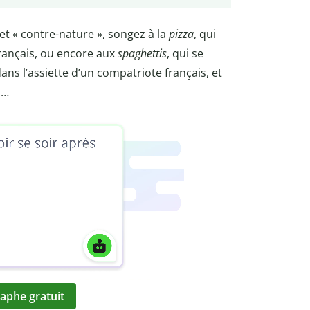
 et « contre-nature », songez à la
pizza
, qui
rançais, ou encore aux
spaghettis
, qui se
dans l’assiette d’un compatriote français, et
n…
aphe gratuit