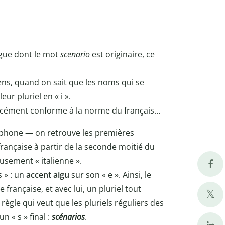
angue dont le mot
scenario
est originaire, ce
liens, quand on sait que les noms qui se
ur pluriel en « i ».
 forcément conforme à la norme du français…
ophone — on retrouve les premières
rançaise à partir de la seconde moitié du
usement « italienne ».
s » : un
accent aigu
sur son « e ». Ainsi, le
 française, et avec lui, un pluriel tout
ègle qui veut que les pluriels réguliers des
n « s » final :
scénarios
.