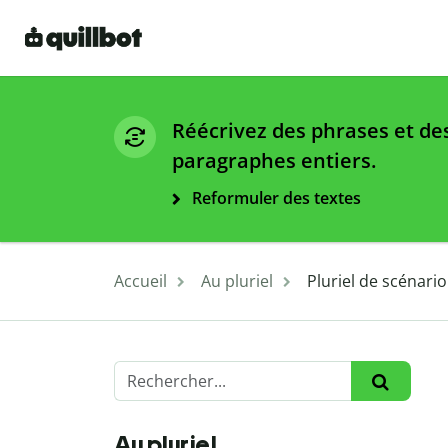
Réécrivez des phrases et de
paragraphes entiers.
Reformuler des textes
Accueil
Au pluriel
Pluriel de scénario
Au pluriel