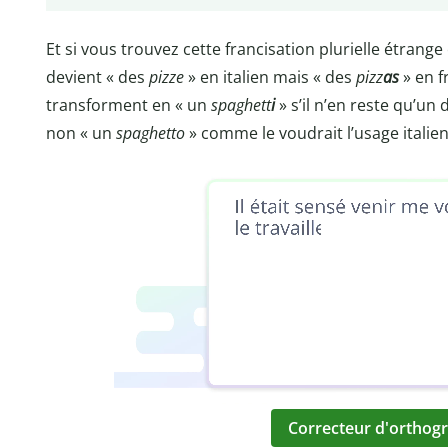
Et si vous trouvez cette francisation plurielle étrange
devient « des
pizze
» en italien mais « des
pizz
as
» en f
transforment en « un
spaghett
i
» s’il n’en reste qu’un 
non « un
spaghetto
» comme le voudrait l’usage italie
Correcteur d'orthogr