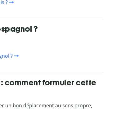
is ?
espagnol ?
nol ?
: comment formuler cette
iter un bon déplacement au sens propre,