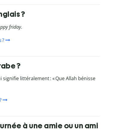
glais ?
ppy friday
.
 ?
rabe ?
ui signifie littéralement
: «
Que Allah bénisse
?
urnée à une amie ou un ami