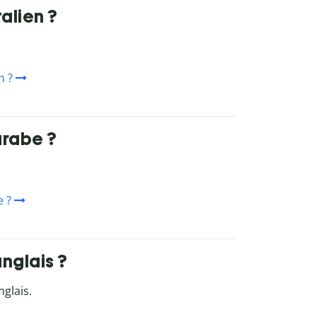
alien ?
n ?
arabe ?
 ?
nglais ?
nglais.