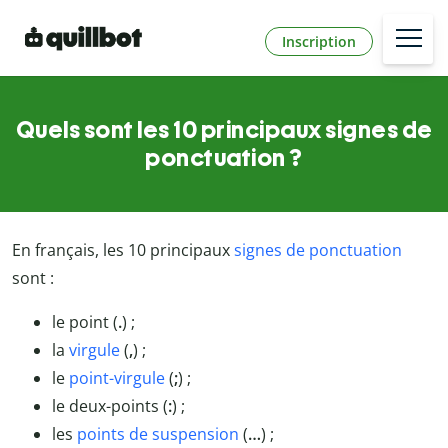
Inscription
Quels sont les 10 principaux signes de
ponctuation ?
En français, les 10 principaux
signes de ponctuation
sont :
le point (
.
) ;
la
virgule
(
,
) ;
le
point-virgule
(
;
) ;
le deux-points (
:
) ;
les
points de suspension
(
…
) ;