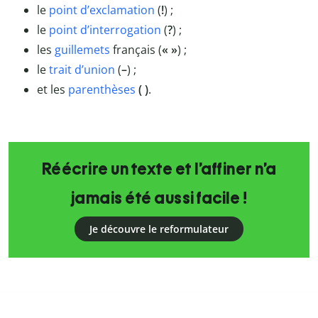
le
point d’exclamation
(
!
) ;
le
point d’interrogation
(
?
) ;
les
guillemets
français (
« »
) ;
le
trait d’union
(
–
) ;
et les
parenthèses
( )
.
Réécrire un texte et l’affiner n’a
jamais été aussi facile !
Je découvre le reformulateur