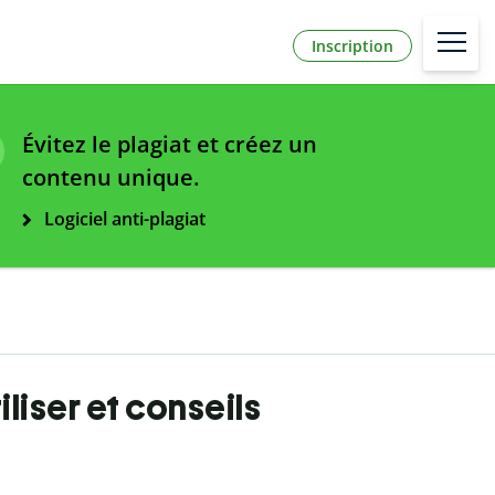
Inscription
Évitez le plagiat et créez un
contenu unique.
Logiciel anti-plagiat
iliser et conseils