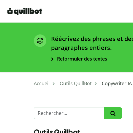
Réécrivez des phrases et de
paragraphes entiers.
Reformuler des textes
Accueil
Outils QuillBot
Copywriter IA 
Outils Quillbot