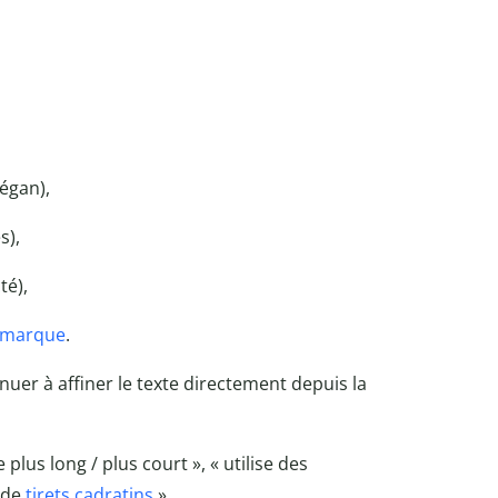
végan),
s),
té),
marque
.
nuer à affiner le texte directement depuis la
lus long / plus court », « utilise des
s de
tirets cadratins
».