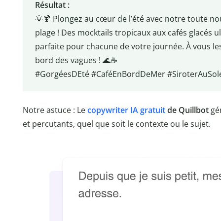
Résultat :
🌞🍹 Plongez au cœur de l’été avec notre toute nou
plage ! Des mocktails tropicaux aux cafés glacés u
parfaite pour chacune de votre journée. À vous les
bord des vagues ! 🌊☕️
#GorgéesDEté #CaféEnBordDeMer #SiroterAuSolei
Notre astuce : Le
copywriter IA gratuit
de Quillbot
gé
et percutants, quel que soit le contexte ou le sujet.