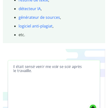
résumé de texte
,
détecteur IA
,
générateur de sources
,
logiciel anti-plagiat
,
etc.