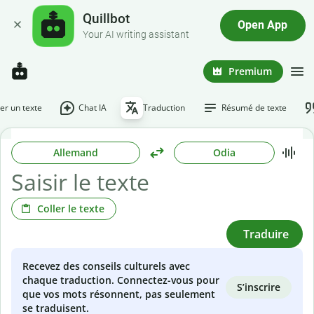
Quillbot
Open App
Your AI writing assistant
Premium
r un texte
Chat IA
Traduction
Résumé de texte
Allemand
Odia
Coller le texte
Traduire
Recevez des conseils culturels avec
chaque traduction. Connectez-vous pour
S’inscrire
que vos mots résonnent, pas seulement
se traduisent.