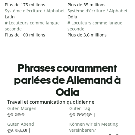
Plus de 175 millions
Plus de 35 millions
Système d'écriture / Alphabet
Système d'écriture / Alphabet
Latin
Odia
# Locuteurs comme langue
# Locuteurs comme langue
seconde
seconde
Plus de 100 millions
Plus de 3,6 millions
Phrases couramment
parlées de Allemand à
Odia
Slide 1 of 6
Travail et communication quotidienne
S
Guten Morgen
Guten Tag
H
ଶୁଭ ସକାଳ
ଶୁଭ ଅପରାହ୍ନ |
ନ
Guten Abend
Können wir ein Meeting
I
ଶୁଭ ସନ୍ଧ୍ୟା |
vereinbaren?
ମ