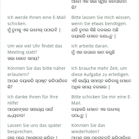
ଆମେ ଏକ ସଭା ସ୍ଥିର କରିପାରିବା
G
କି?
Ich werde Ihnen eine E-Mail
Bitte lassen Sie mich wissen,
ଶ
schicken.
wenn Sie etwas benötigen.
G
ମୁଁ ତୁମକୁ ଏକ ଇମେଲ୍ ପଠାଇବି |
ଯଦି ତୁମର କିଛି ଦରକାର ଅଛି
ଦୟାକରି ମୋତେ ଜଣାନ୍ତୁ |
J
Um wie viel Uhr findet das
Ich arbeite daran.
ହ
Meeting statt?
ମୁଁ ଏହା ଉପରେ କାମ କରୁଛି
ସଭା କେତେ ସମୟ?
A
ବ
Könnten Sie das bitte näher
Ich brauche mehr Zeit, um
erläutern?
diese Aufgabe zu erledigen.
ଆପଣ ଦୟାକରି ସ୍ପଷ୍ଟ କରିପାରିବେ
ଏହି କାର୍ଯ୍ୟ ସମାପ୍ତ କରିବାକୁ ମୋତେ
W
କି?
ଅଧିକ ସମୟ ଦରକାର |
ନ
Ich danke Ihnen für Ihre
Bitte schicken Sie mir eine E-
Hilfe!
Mail.
ଆପଣଙ୍କର ସାହାଯ୍ୟ ପାଇଁ
ଦୟାକରି ମୋତେ ଏକ ଇମେଲ୍
ଧନ୍ୟବାଦ!
ପଠାନ୍ତୁ |
Lassen Sie uns das später
Könnten Sie das
besprechen.
wiederholen?
ଚାଲ ପରେ ଆଲୋଚନା କରିବା |
ଆପଣ ତାହା ପୁନରାବୃତ୍ତି କରିପାରିବେ