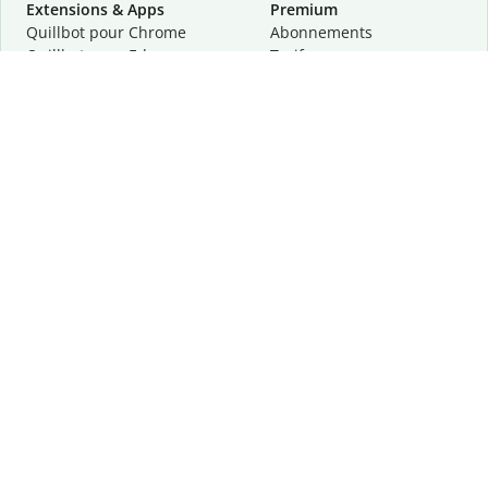
Extensions & Apps
Premium
Quillbot pour Chrome
Abonnements
Quillbot pour Edge
Tarifs
Quillbot pour Safari
Pour les entreprises
Quillbot pour Android
Affiliation
Quillbot
pour
iOS
Demander une démo
Quillbot pour Windows
Quillbot pour macOS
Quillbot pour Word
Outils
Entreprise
Outils de rédaction
À propos
Correction linguistique
Confidentialité
Citation et originalité
Carrière
Outils d'IA
Centre d'aide
Outils PDF
Contactez-nous
Outils d'image
Ressources
Autres outils
Outils PDF
Qui sommes-nous ?