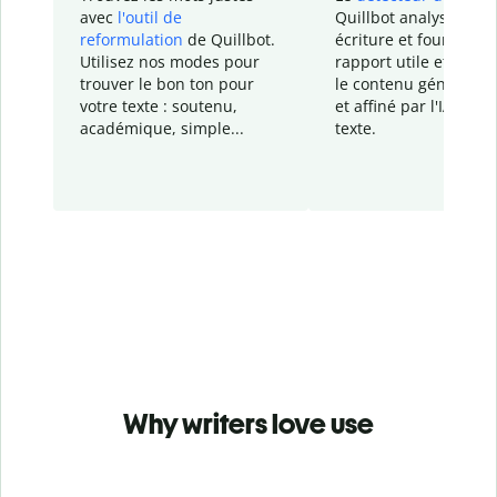
avec
l'outil de
Quillbot analyse votr
reformulation
de Quillbot.
écriture et fournit un
Utilisez nos modes pour
rapport
utile et détail
trouver le bon ton pour
le contenu généré
par
votre texte : soutenu,
et affiné par l'IA dans
académique, simple...
texte.
Why writers love use