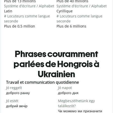
Plus de 13 millions
Plus de 40 millions
Système d'écriture / Alphabet
Système d'écriture / Alphabet
Latin
Cyrillique
# Locuteurs comme langue
# Locuteurs comme langue
seconde
seconde
Plus de 0,5 million
Plus de 6 millions
Phrases couramment
parlées de Hongrois à
Ukrainien
Slide 1 of 6
Travail et communication quotidienne
S
Jó reggelt
Jó napot
H
доброго ранку
доброго дня
П
Jó estét
Megbeszélhetünk egy
добрий вечір
találkozót?
М
Чи можемо ми призначити