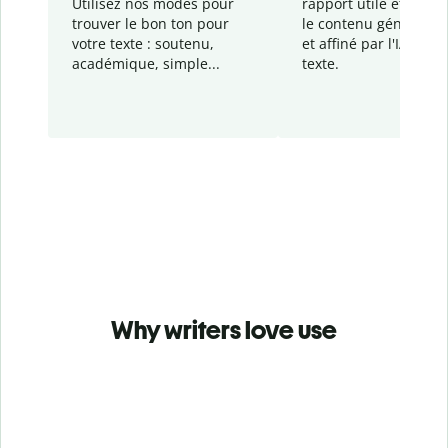
Utilisez nos modes pour
rapport
utile et détail
trouver le bon ton pour
le contenu généré
par
votre texte : soutenu,
et affiné par l'IA dans
académique, simple...
texte.
Why writers love use