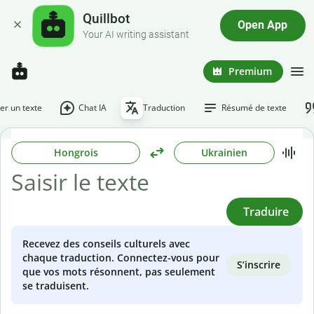
Quillbot
Open App
Your AI writing assistant
Premium
r un texte
Chat IA
Traduction
Résumé de texte
Hongrois
Ukrainien
Traduire
Recevez des conseils culturels avec
chaque traduction. Connectez-vous pour
S’inscrire
que vos mots résonnent, pas seulement
se traduisent.