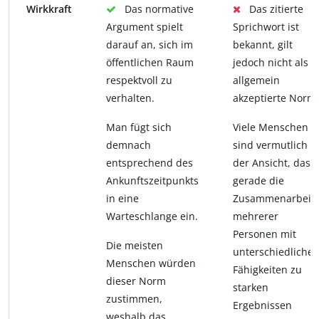
Wirkkraft
Das normative
Das zitierte
Argument spielt
Sprichwort ist
darauf an, sich im
bekannt, gilt
öffentlichen Raum
jedoch nicht als
respektvoll zu
allgemein
verhalten.
akzeptierte Norm.
Man fügt sich
Viele Menschen
demnach
sind vermutlich
entsprechend des
der Ansicht, dass
Ankunftszeitpunkts
gerade die
in eine
Zusammenarbeit
Warteschlange ein.
mehrerer
Personen mit
Die meisten
unterschiedliche
Menschen würden
Fähigkeiten zu
dieser Norm
starken
zustimmen,
Ergebnissen
weshalb das