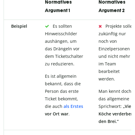
Normatives
Normatives
Argument 1
Argument 2
Beispiel
Es sollten
Projekte sollen
Hinweisschilder
zukünftig nur
aushängen, um
noch von
das Drängeln vor
Einzelpersonen
dem Ticketschalter
und nicht mehr
zu reduzieren.
im Team
bearbeitet
Es ist allgemein
werden.
bekannt, dass die
Person das erste
Man kennt doch
Ticket bekommt,
das allgemeine
die auch
als Erstes
Sprichwort:
„Viele
vor Ort war
.
Köche verderben
den Brei.“