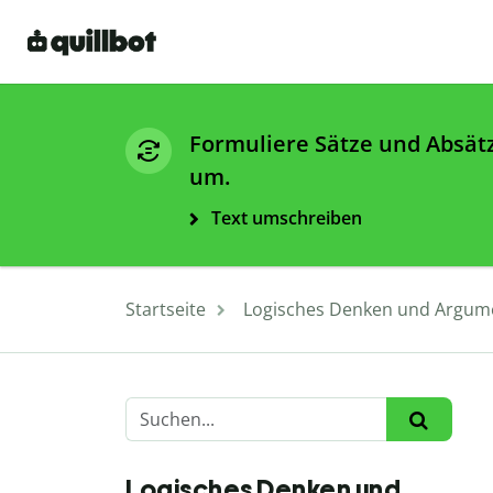
Formuliere Sätze und Absät
um.
Text umschreiben
Startseite
Logisches Denken und Argum
Logisches Denken und