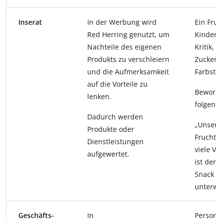
Inserat
In der Werbung wird
Ein Fruc
Red Herring genutzt, um
Kinder s
Nachteile des eigenen
Kritik, 
Produkts zu verschleiern
Zucker 
und die Aufmerksamkeit
Farbstof
auf die Vorteile zu
Beworbe
lenken.
folgend
Dadurch werden
„Unser 
Produkte oder
Fruchtri
Dienstleistungen
viele V
aufgewertet.
ist der 
Snack f
unterwe
Geschäfts-
In
Person 