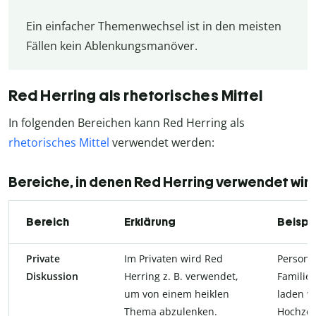
Ein einfacher Themenwechsel ist in den meisten
Fällen kein Ablenkungsmanöver.
Red Herring als rhetorisches Mittel
In folgenden Bereichen kann Red Herring als
rhetorisches Mittel
verwendet werden:
Bereiche, in denen Red Herring verwendet wir
Bereich
Erklärung
Beispi
Private
Im Privaten wird Red
Person 
Diskussion
Herring z. B. verwendet,
Familie
um von einem heiklen
laden wi
Thema abzulenken.
Hochzeit