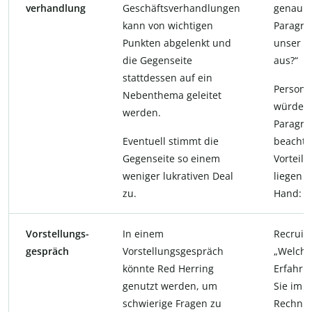
verhandlung
Geschäftsverhandlungen
genau wi
kann von wichtigen
Paragra
Punkten abgelenkt und
unser G
die Gegenseite
aus?“
stattdessen auf ein
Person 2
Nebenthema geleitet
würde e
werden.
Paragra
Eventuell stimmt die
beachte
Gegenseite so einem
Vorteile
weniger lukrativen Deal
liegen d
zu.
Hand: …
Vorstellungs-
In einem
Recruite
gespräch
Vorstellungsgespräch
„Welche
könnte Red Herring
Erfahru
genutzt werden, um
Sie im 
schwierige Fragen zu
Rechnu