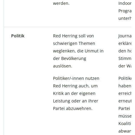
werden.
Indoor-
Progra
unterha
Politik
Red Herring soll von
Journali
schwierigen Themen
erklären
weglenken, die Unmut in
den ho
der Bevölkerung
Stimmve
auslösen.
der Wah
Politiker/-innen nutzen
Politike
Red Herring auch, um
haben u
Kritik an der eigenen
erreich
Leistung oder an ihrer
erneut s
Partei abzuwehren.
Partei i
müssen 
Koaliti
abwarte