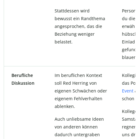
Stattdessen wird
Person 2
bewusst ein Randthema
du die 
angesprochen, das die
erwähns
Beziehung weniger
hübsch
belastet.
Einladu
gefunde
blauen 
Berufliche
Im beruflichen Kontext
Kollegin
Diskussion
soll Red Herring von
das Pos
eigenen Schwächen oder
Event
am
eigenem Fehlverhalten
schon fe
ablenken.
Kollege:
Auch unliebsame Ideen
Samstag
von anderen können
regnen.
dadurch untergraben
uns dri