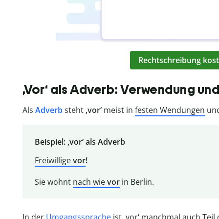
Rechtschreibung kost
‚Vor‘ als Adverb: Verwendung un
Als
Adverb
steht
‚vor‘
meist in
festen Wendungen
und
Beispiel: ‚vor‘ als Adverb
Freiwillige
vor
!
Sie wohnt
nach wie
vor
in Berlin.
In der
Umgangssprache
ist ‚vor‘ manchmal auch Teil