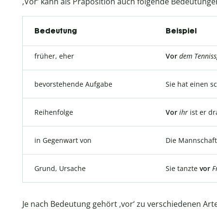
‚Vor‘ kann als Präposition auch folgende Bedeutun
Bedeutung
Beispiel
früher, eher
Vor
dem
Tenniss
bevorstehende Aufgabe
Sie hat einen 
Reihenfolge
Vor
ihr
ist er dr
in Gegenwart von
Die Mannschaft
Grund, Ursache
Sie tanzte
vor
F
Je nach Bedeutung gehört ‚vor‘ zu verschiedenen Art