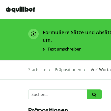
Formuliere Sätze und Absät
um.
Text umschreiben
Startseite
Präpositionen
‚Vor‘ Worta
Präpositionen