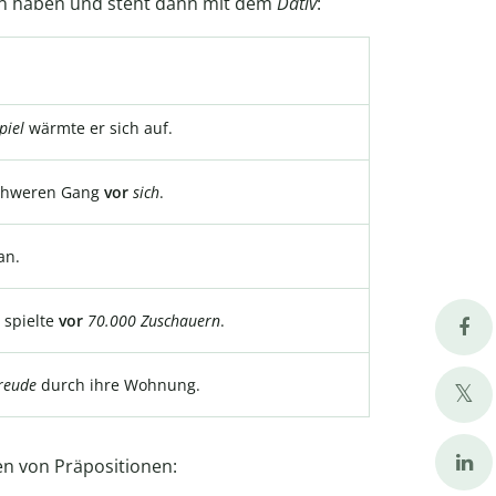
gen haben und steht dann mit dem
Dativ
:
piel
wärmte er sich auf.
schweren Gang
vor
sich
.
an.
 spielte
vor
70.000 Zuschauern
.
reude
durch ihre Wohnung.
en von Präpositionen: