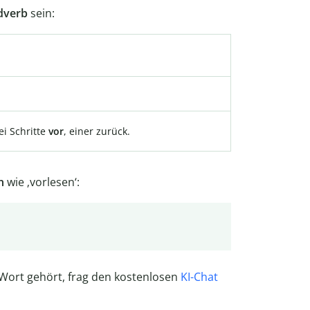
dverb
sein:
ei Schritte
vor
, einer zurück.
n
wie ‚vorlesen‘:
 Wort gehört, frag den kostenlosen
KI-Chat