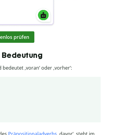
enlos prüfen
d Bedeutung
 bedeutet ‚voran‘ oder ‚vorher‘:
 des
Präpositionaladverbs
‚davor‘, steht im