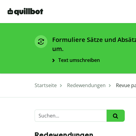
Formuliere Sätze und Absät
um.
Text umschreiben
Startseite
Redewendungen
Revue pa
Redewendungen