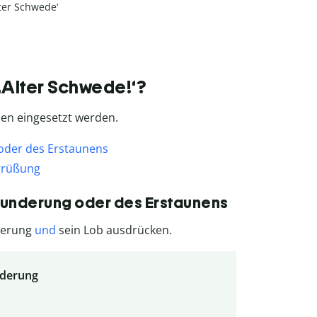
lter Schwede‘
Alter Schwede!‘?
nen eingesetzt werden.
 oder des Erstaunens
egrüßung
wunderung oder des Erstaunens
nderung
und
sein Lob ausdrücken.
nderung