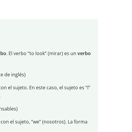
rbo
. El verbo “to look” (mirar) es un
verbo
e de inglés)
n el sujeto. En este caso, el sujeto es “I”
.
nsables)
con el sujeto, “we” (nosotros). La forma