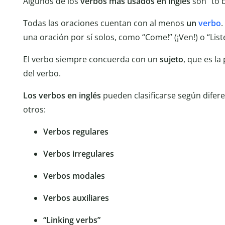
Algunos de los
verbos más usados en inglés
son “to b
Todas las oraciones cuentan con al menos
un
verbo
una oración por sí solos, como “Come!” (¡Ven!) o “Liste
El verbo siempre concuerda con un
sujeto
, que es la
del verbo.
Los verbos en inglés
pueden clasificarse según diferen
otros:
Verbos regulares
Verbos irregulares
Verbos modales
Verbos auxiliares
“Linking verbs”