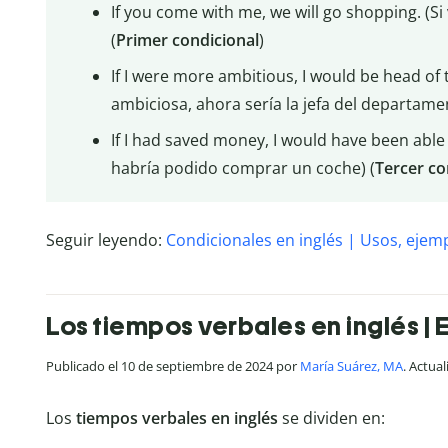
If you come with me, we will go shopping. (
(
Primer
condicional
)
If I were more ambitious, I would be head of
ambiciosa, ahora sería la jefa del departamen
If I had saved money, I would have been able
habría podido comprar un coche) (
Tercer
co
Seguir leyendo:
Condicionales en inglés | Usos, ejemp
Los tiempos verbales en inglés |
Publicado el 10 de septiembre de 2024 por
María Suárez, MA
. Actua
Los
tiempos verbales en inglés
se dividen en: