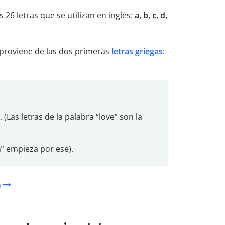
 26 letras que se utilizan en inglés:
a, b, c, d,
 proviene de las dos primeras
letras griegas
:
. (Las letras de la palabra “love” son la
n” empieza por ese).
n