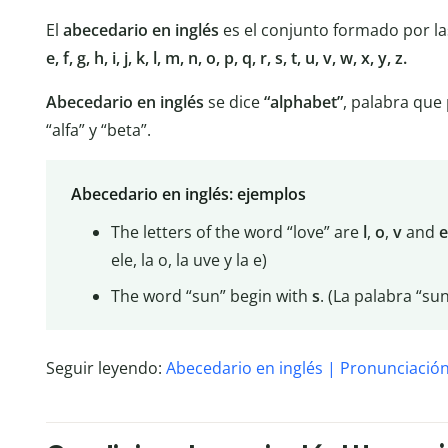
El
abecedario en inglés
es el conjunto formado por las
e, f, g, h, i, j, k, l, m, n, o, p, q, r, s, t, u, v, w, x, y, z.
Abecedario en inglés
se dice
“alphabet”
, palabra que
“alfa” y “beta”.
Abecedario en inglés: ejemplos
The letters of the word “love” are
l
,
o
,
v
and
e
ele, la o, la uve y la e)
The word “sun” begin with
s
. (La palabra “su
Seguir leyendo:
Abecedario en inglés | Pronunciació