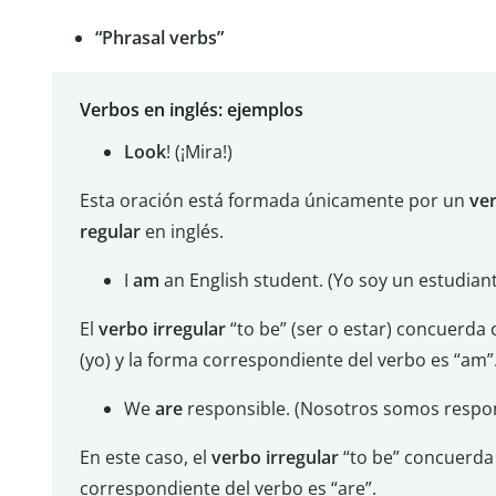
“Phrasal verbs”
Verbos en inglés: ejemplos
Look
! (¡Mira!)
Esta oración está formada únicamente por un
ve
regular
en inglés.
I
am
an English student. (Yo soy un estudiant
El
verbo
irregular
“to be” (ser o estar) concuerda co
(yo) y la forma correspondiente del verbo es “am”
We
are
responsible. (Nosotros somos respo
En este caso, el
verbo
irregular
“to be” concuerda 
correspondiente del verbo es “are”.