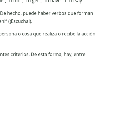
e”, “to do”, “to get”, “to have” o “to say”.
. De hecho, puede haber verbos que forman
n!” (¡Escucha!).
 persona o cosa que realiza o recibe la acción
tes criterios. De esta forma, hay, entre