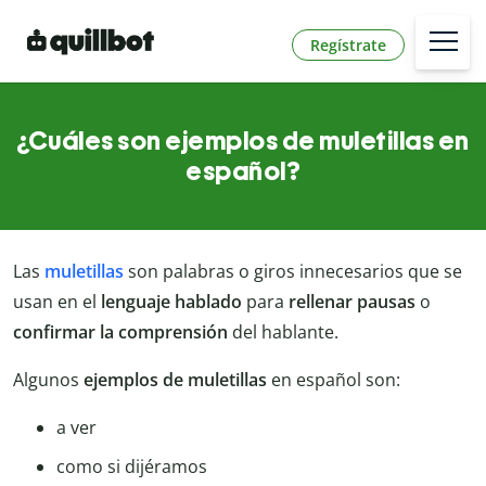
Regístrate
¿Cuáles son ejemplos de muletillas en
español?
Las
muletillas
son palabras o giros innecesarios que se
usan en el
lenguaje hablado
para
rellenar pausas
o
confirmar la comprensión
del hablante.
Algunos
ejemplos de muletillas
en español son:
a ver
como si dijéramos