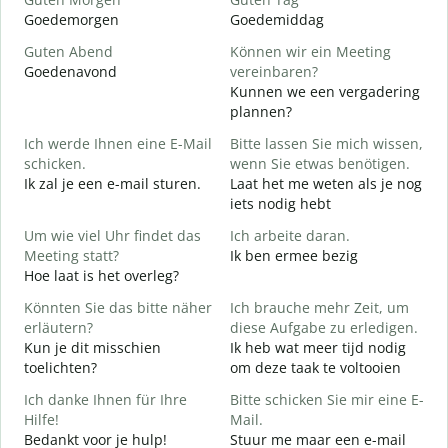
Goedemorgen
Goedemiddag
H
Guten Abend
Können wir ein Meeting
I
Goedenavond
vereinbaren?
M
Kunnen we een vergadering
G
plannen?
Ich werde Ihnen eine E-Mail
Bitte lassen Sie mich wissen,
G
schicken.
wenn Sie etwas benötigen.
Ik zal je een e-mail sturen.
Laat het me weten als je nog
G
iets nodig hebt
G
Um wie viel Uhr findet das
Ich arbeite daran.
J
Meeting statt?
Ik ben ermee bezig
J
Hoe laat is het overleg?
A
Könnten Sie das bitte näher
Ich brauche mehr Zeit, um
T
erläutern?
diese Aufgabe zu erledigen.
Kun je dit misschien
Ik heb wat meer tijd nodig
toelichten?
om deze taak te voltooien
W
W
Ich danke Ihnen für Ihre
Bitte schicken Sie mir eine E-
h
Hilfe!
Mail.
Bedankt voor je hulp!
Stuur me maar een e-mail