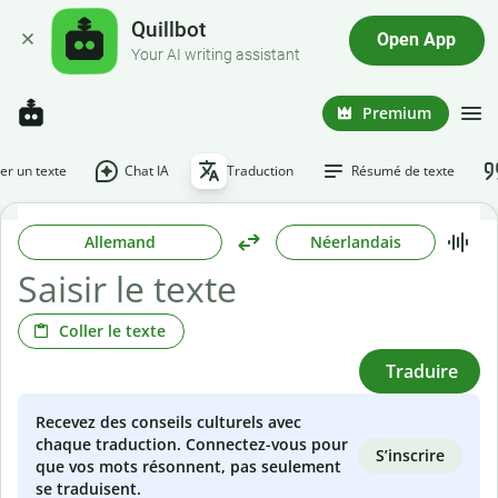
Quillbot
Open App
Your AI writing assistant
Premium
r un texte
Chat IA
Traduction
Résumé de texte
Allemand
Néerlandais
Coller le texte
Traduire
Recevez des conseils culturels avec
chaque traduction. Connectez-vous pour
S’inscrire
que vos mots résonnent, pas seulement
se traduisent.