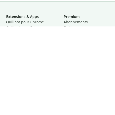
Extensions & Apps
Premium
Quillbot pour Chrome
Abonnements
Quillbot pour Edge
Tarifs
Quillbot pour Safari
Pour les entreprises
Quillbot pour Android
Affiliation
Quillbot
pour
iOS
Demander une démo
Quillbot pour Windows
Quillbot pour macOS
Quillbot pour Word
Outils
Entreprise
Outils de rédaction
À propos
Correction linguistique
Confidentialité
Citation et originalité
Carrière
Outils d'IA
Centre d'aide
Outils PDF
Contactez-nous
Outils d'image
Ressources
Autres outils
Outils PDF