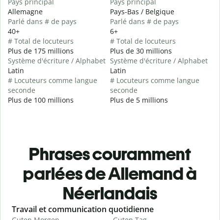
Pays principal
Pays principal
Allemagne
Pays-Bas / Belgique
Parlé dans # de pays
Parlé dans # de pays
40+
6+
# Total de locuteurs
# Total de locuteurs
Plus de 175 millions
Plus de 30 millions
Système d'écriture / Alphabet
Système d'écriture / Alphabet
Latin
Latin
# Locuteurs comme langue
# Locuteurs comme langue
seconde
seconde
Plus de 100 millions
Plus de 5 millions
Phrases couramment
parlées de Allemand à
Néerlandais
Slide 1 of 6
Travail et communication quotidienne
S
Guten Morgen
Guten Tag
H