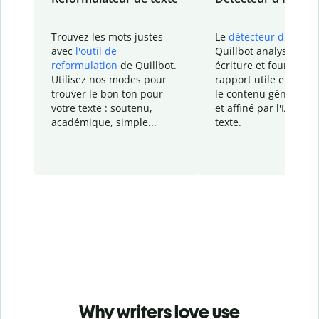
Trouvez les mots justes
Le
détecteur d'IA
de
avec
l'outil de
Quillbot analyse votr
reformulation
de Quillbot.
écriture et fournit un
Utilisez nos modes pour
rapport
utile et détail
trouver le bon ton pour
le contenu généré
par
votre texte : soutenu,
et affiné par l'IA dans
académique, simple...
texte.
Why writers love use