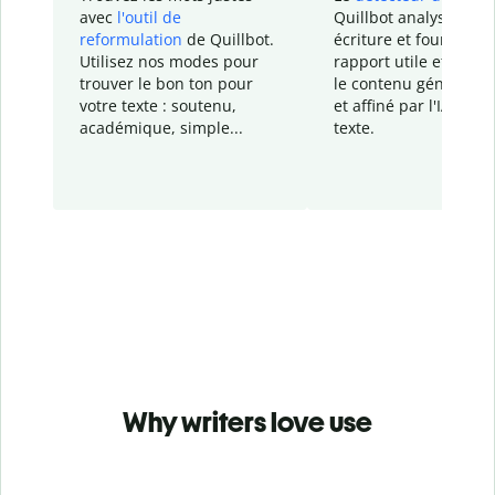
avec
l'outil de
Quillbot analyse votr
reformulation
de Quillbot.
écriture et fournit un
Utilisez nos modes pour
rapport
utile et détail
trouver le bon ton pour
le contenu généré
par
votre texte : soutenu,
et affiné par l'IA dans
académique, simple...
texte.
Why writers love use