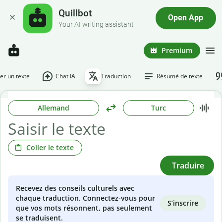
Quillbot
Open App
Your AI writing assistant
Premium
r un texte
Chat IA
Traduction
Résumé de texte
Allemand
Turc
Coller le texte
Traduire
Recevez des conseils culturels avec
chaque traduction. Connectez-vous pour
S’inscrire
que vos mots résonnent, pas seulement
se traduisent.