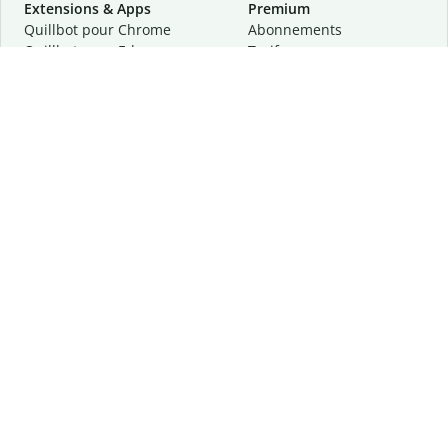
Extensions & Apps
Premium
Quillbot pour Chrome
Abonnements
Quillbot pour Edge
Tarifs
Quillbot pour Safari
Pour les entreprises
Quillbot pour Android
Affiliation
Quillbot
pour
iOS
Demander une démo
Quillbot pour Windows
Quillbot pour macOS
Quillbot pour Word
Outils
Entreprise
Outils de rédaction
À propos
Correction linguistique
Confidentialité
Citation et originalité
Carrière
Outils d'IA
Centre d'aide
Outils PDF
Contactez-nous
Outils d'image
Ressources
Autres outils
Outils PDF
Qui sommes-nous ?