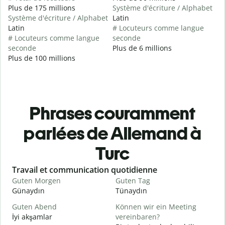
Plus de 175 millions
Système d'écriture / Alphabet
Système d'écriture / Alphabet
Latin
Latin
# Locuteurs comme langue
# Locuteurs comme langue
seconde
seconde
Plus de 6 millions
Plus de 100 millions
Phrases couramment
parlées de Allemand à
Turc
Slide 1 of 6
Travail et communication quotidienne
S
Guten Morgen
Guten Tag
H
Günaydın
Tünaydın
M
Guten Abend
Können wir ein Meeting
I
İyi akşamlar
vereinbaren?