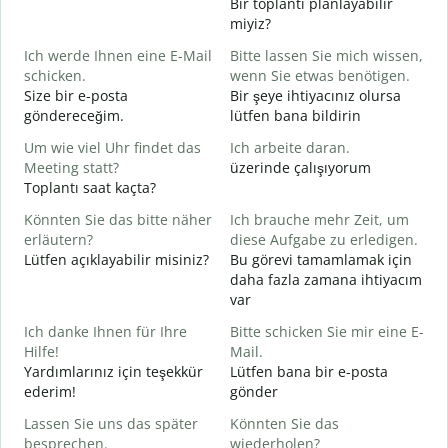
Bir toplantı planlayabilir
G
miyiz?
Ich werde Ihnen eine E-Mail
Bitte lassen Sie mich wissen,
G
schicken.
wenn Sie etwas benötigen.
G
Size bir e-posta
Bir şeye ihtiyacınız olursa
R
göndereceğim.
lütfen bana bildirin
J
Um wie viel Uhr findet das
Ich arbeite daran.
E
Meeting statt?
üzerinde çalışıyorum
Toplantı saat kaçta?
A
G
Könnten Sie das bitte näher
Ich brauche mehr Zeit, um
erläutern?
diese Aufgabe zu erledigen.
Lütfen açıklayabilir misiniz?
Bu görevi tamamlamak için
W
daha fazla zamana ihtiyacım
E
var
Ich danke Ihnen für Ihre
Bitte schicken Sie mir eine E-
Hilfe!
Mail.
Yardımlarınız için teşekkür
Lütfen bana bir e-posta
ederim!
gönder
Lassen Sie uns das später
Könnten Sie das
besprechen.
wiederholen?