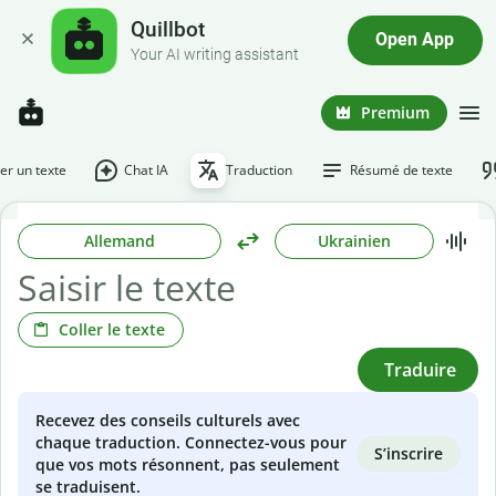
Quillbot
Open App
Your AI writing assistant
Premium
r un texte
Chat IA
Traduction
Résumé de texte
Allemand
Ukrainien
Coller le texte
Traduire
Recevez des conseils culturels avec
chaque traduction. Connectez-vous pour
S’inscrire
que vos mots résonnent, pas seulement
se traduisent.