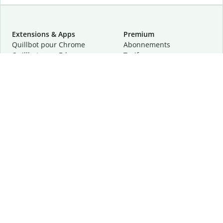
Extensions & Apps
Premium
Quillbot pour Chrome
Abonnements
Quillbot pour Edge
Tarifs
Quillbot pour Safari
Pour les entreprises
Quillbot pour Android
Affiliation
Quillbot
pour
iOS
Demander une démo
Quillbot pour Windows
Quillbot pour macOS
Quillbot pour Word
Outils
Entreprise
Outils de rédaction
À propos
Correction linguistique
Confidentialité
Citation et originalité
Carrière
Outils d'IA
Centre d'aide
Outils PDF
Contactez-nous
Outils d'image
Ressources
Autres outils
Outils PDF