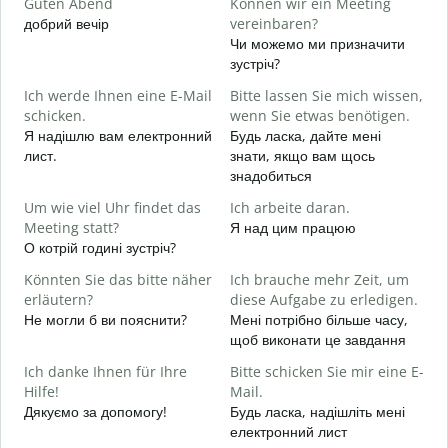
Guten Abend
Können wir ein Meeting
I
добрий вечір
vereinbaren?
М
Чи можемо ми призначити
G
зустріч?
Ich werde Ihnen eine E-Mail
Bitte lassen Sie mich wissen,
Д
schicken.
wenn Sie etwas benötigen.
в
Я надішлю вам електронний
Будь ласка, дайте мені
G
лист.
знати, якщо вам щось
Н
знадобиться
J
Um wie viel Uhr findet das
Ich arbeite daran.
т
Meeting statt?
Я над цим працюю
О котрій годині зустріч?
A
д
Könnten Sie das bitte näher
Ich brauche mehr Zeit, um
erläutern?
diese Aufgabe zu erledigen.
Не могли б ви пояснити?
Мені потрібно більше часу,
W
щоб виконати це завдання
Д
г
Ich danke Ihnen für Ihre
Bitte schicken Sie mir eine E-
Hilfe!
Mail.
Дякуємо за допомогу!
Будь ласка, надішліть мені
електронний лист