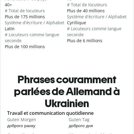
40+
# Total de locuteurs
# Total de locuteurs
Plus de 40 millions
Plus de 175 millions
Système d'écriture / Alphabet
Système d'écriture / Alphabet
Cyrillique
Latin
# Locuteurs comme langue
# Locuteurs comme langue
seconde
seconde
Plus de 6 millions
Plus de 100 millions
Phrases couramment
parlées de Allemand à
Ukrainien
Slide 1 of 6
Travail et communication quotidienne
S
Guten Morgen
Guten Tag
H
доброго ранку
доброго дня
П