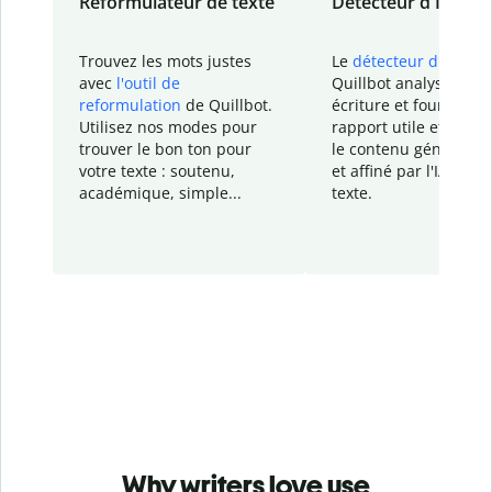
Reformulateur de texte
Détecteur d'IA
Trouvez les mots justes
Le
détecteur d'IA
de
avec
l'outil de
Quillbot analyse votr
reformulation
de Quillbot.
écriture et fournit un
Utilisez nos modes pour
rapport
utile et détail
trouver le bon ton pour
le contenu généré
par
votre texte : soutenu,
et affiné par l'IA dans
académique, simple...
texte.
Why writers love use