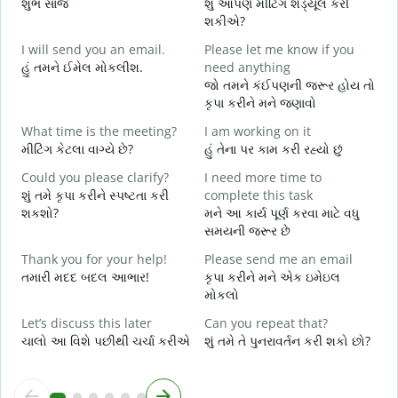
શુભ સાંજ
શું આપણે મીટિંગ શેડ્યૂલ કરી
મ
શકીએ?
G
I will send you an email.
Please let me know if you
e
હું તમને ઈમેલ મોકલીશ.
need anything
શ
જો તમને કંઈપણની જરૂર હોય તો
Y
કૃપા કરીને મને જણાવો
ત
What time is the meeting?
I am working on it
Y
મીટિંગ કેટલા વાગ્યે છે?
હું તેના પર કામ કરી રહ્યો છું
હ
Could you please clarify?
I need more time to
શું તમે કૃપા કરીને સ્પષ્ટતા કરી
complete this task
ગ
શકશો?
મને આ કાર્ય પૂર્ણ કરવા માટે વધુ
સમયની જરૂર છે
W
સ
Thank you for your help!
Please send me an email
તમારી મદદ બદલ આભાર!
કૃપા કરીને મને એક ઇમેઇલ
મોકલો
Let’s discuss this later
Can you repeat that?
ચાલો આ વિશે પછીથી ચર્ચા કરીએ
શું તમે તે પુનરાવર્તન કરી શકો છો?