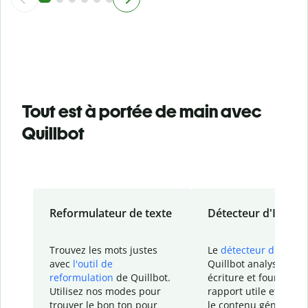
Tout est à portée de main avec
Quillbot
Reformulateur de texte
Détecteur d'IA
Trouvez les mots justes
Le
détecteur d'IA
de
avec
l'outil de
Quillbot analyse votr
reformulation
de Quillbot.
écriture et fournit un
Utilisez nos modes pour
rapport
utile et détail
trouver le bon ton pour
le contenu généré
par