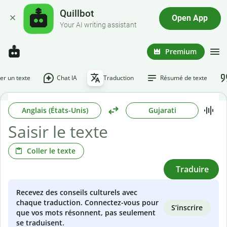
Quillbot
Open App
Your AI writing assistant
Premium
r un texte
Chat IA
Traduction
Résumé de texte
Anglais (États-Unis)
Gujarati
Coller le texte
Traduire
Recevez des conseils culturels avec
chaque traduction. Connectez-vous pour
S’inscrire
que vos mots résonnent, pas seulement
se traduisent.