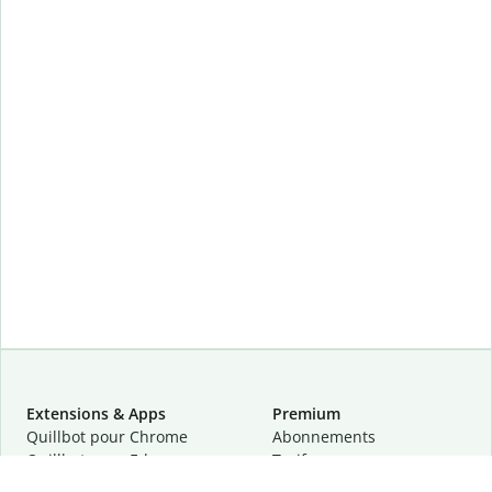
Extensions & Apps
Premium
Quillbot pour Chrome
Abonnements
Quillbot pour Edge
Tarifs
Quillbot pour Safari
Pour les entreprises