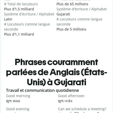
# Total de locuteurs
Plus de 65 millions
Plus d’1,5 milliard
Système d'écriture / Alphabet
Système d'écriture / Alphabet
Gujarati
Latin
# Locuteurs comme langue
# Locuteurs comme langue
seconde
seconde
Plus de 5 millions
Plus d’1,1 milliard
Phrases couramment
parlées de Anglais (États-
Unis) à Gujarati
Slide 1 of 6
Travail et communication quotidienne
S
Good morning
Good afternoon
H
શુભ સવાર
શુભ બપોર
હ
Good evening
Can we schedule a meeting?
M