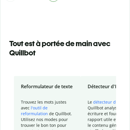
Tout est à portée de main avec
Quillbot
Reformulateur de texte
Détecteur d'IA
Trouvez les mots justes
Le
détecteur d'IA
de
avec
l'outil de
Quillbot analyse votr
reformulation
de Quillbot.
écriture et fournit un
Utilisez nos modes pour
rapport
utile et détail
trouver le bon ton pour
le contenu généré
par