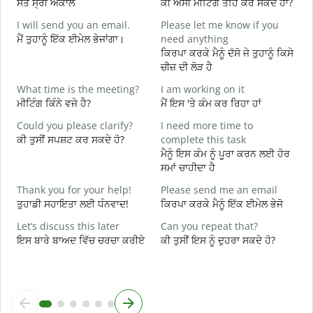
ਸਤ ਸ੍ਰੀ ਅਕਾਲ
ਕੀ ਅਸੀਂ ਮੀਟਿੰਗ ਤਹਿ ਕਰ ਸਕਦੇ ਹਾਂ?
ਮ
I will send you an email.
Please let me know if you
G
ਮੈਂ ਤੁਹਾਨੂੰ ਇੱਕ ਈਮੇਲ ਭੇਜਾਂਗਾ।
need anything
e
ਕਿਰਪਾ ਕਰਕੇ ਮੈਨੂੰ ਦੱਸੋ ਜੇ ਤੁਹਾਨੂੰ ਕਿਸੇ
ਸ
ਚੀਜ਼ ਦੀ ਲੋੜ ਹੈ
Y
What time is the meeting?
I am working on it
ਤ
ਮੀਟਿੰਗ ਕਿੰਨੇ ਵਜੇ ਹੈ?
ਮੈਂ ਇਸ 'ਤੇ ਕੰਮ ਕਰ ਰਿਹਾ ਹਾਂ
Y
Could you please clarify?
I need more time to
ਹ
ਕੀ ਤੁਸੀਂ ਸਪਸ਼ਟ ਕਰ ਸਕਦੇ ਹੋ?
complete this task
ਮੈਨੂੰ ਇਸ ਕੰਮ ਨੂੰ ਪੂਰਾ ਕਰਨ ਲਈ ਹੋਰ
ਅ
ਸਮਾਂ ਚਾਹੀਦਾ ਹੈ
W
Thank you for your help!
Please send me an email
ਨ
ਤੁਹਾਡੀ ਸਹਾਇਤਾ ਲਈ ਧੰਨਵਾਦ!
ਕਿਰਪਾ ਕਰਕੇ ਮੈਨੂੰ ਇੱਕ ਈਮੇਲ ਭੇਜੋ
Let’s discuss this later
Can you repeat that?
ਇਸ ਬਾਰੇ ਬਾਅਦ ਵਿੱਚ ਚਰਚਾ ਕਰੀਏ
ਕੀ ਤੁਸੀਂ ਇਸ ਨੂੰ ਦੁਹਰਾ ਸਕਦੇ ਹੋ?