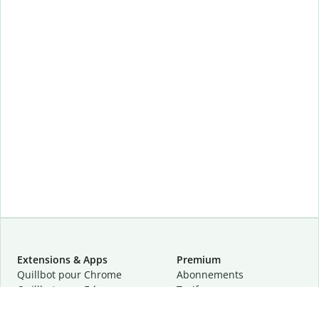
Extensions & Apps
Premium
Quillbot pour Chrome
Abonnements
Quillbot pour Edge
Tarifs
Quillbot pour Safari
Pour les entreprises