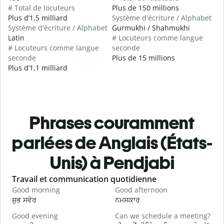
# Total de locuteurs
Plus de 150 millions
Plus d’1,5 milliard
Système d'écriture / Alphabet
Système d'écriture / Alphabet
Gurmukhi / Shahmukhi
Latin
# Locuteurs comme langue
# Locuteurs comme langue
seconde
seconde
Plus de 15 millions
Plus d’1,1 milliard
Phrases couramment
parlées de Anglais (États-
Unis) à Pendjabi
Slide 1 of 6
Travail et communication quotidienne
S
Good morning
Good afternoon
H
ਸ਼ੁਭ ਸਵੇਰ
ਨਮਸਕਾਰ
ਹ
Good evening
Can we schedule a meeting?
M