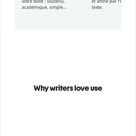
votre texte : soutenu,
et affiné par l'IA dans
académique, simple...
texte.
Why writers love use