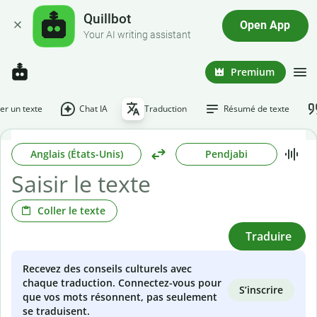
Quillbot
Open App
Your AI writing assistant
Premium
r un texte
Chat IA
Traduction
Résumé de texte
Anglais (États-Unis)
Pendjabi
Coller le texte
Traduire
Recevez des conseils culturels avec
chaque traduction. Connectez-vous pour
S’inscrire
que vos mots résonnent, pas seulement
se traduisent.