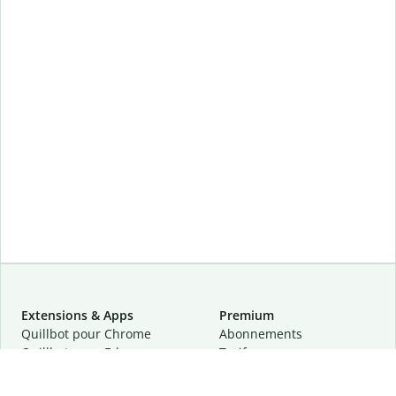
Extensions & Apps
Premium
Quillbot pour Chrome
Abonnements
Quillbot pour Edge
Tarifs
Quillbot pour Safari
Pour les entreprises
Quillbot pour Android
Affiliation