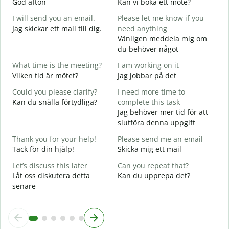
God afton
Kan vi boka ett möte?
J
I will send you an email.
Please let me know if you
G
Jag skickar ett mail till dig.
need anything
e
Vänligen meddela mig om
G
du behöver något
Y
What time is the meeting?
I am working on it
D
Vilken tid är mötet?
Jag jobbar på det
Y
Could you please clarify?
I need more time to
J
Kan du snälla förtydliga?
complete this task
Jag behöver mer tid för att
A
slutföra denna uppgift
W
Thank you for your help!
Please send me an email
V
Tack för din hjälp!
Skicka mig ett mail
Let’s discuss this later
Can you repeat that?
Låt oss diskutera detta
Kan du upprepa det?
senare