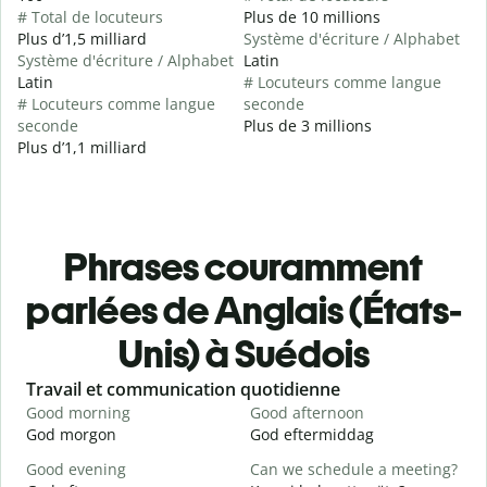
# Total de locuteurs
Plus de 10 millions
Plus d’1,5 milliard
Système d'écriture / Alphabet
Système d'écriture / Alphabet
Latin
Latin
# Locuteurs comme langue
# Locuteurs comme langue
seconde
seconde
Plus de 3 millions
Plus d’1,1 milliard
Phrases couramment
parlées de Anglais (États-
Unis) à Suédois
Slide 1 of 6
Travail et communication quotidienne
S
Good morning
Good afternoon
H
God morgon
God eftermiddag
H
Good evening
Can we schedule a meeting?
M