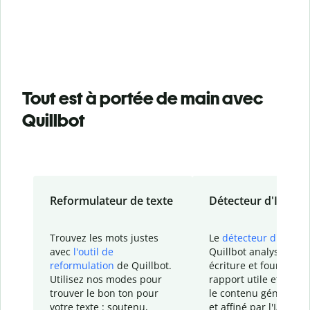
Tout est à portée de main avec
Quillbot
Reformulateur de texte
Détecteur d'IA
Trouvez les mots justes
Le
détecteur d'IA
de
avec
l'outil de
Quillbot analyse votr
reformulation
de Quillbot.
écriture et fournit un
Utilisez nos modes pour
rapport
utile et détail
trouver le bon ton pour
le contenu généré
par
votre texte : soutenu,
et affiné par l'IA dans