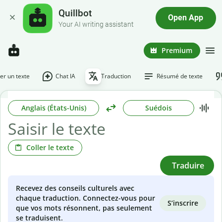
Quillbot
Open App
Your AI writing assistant
Premium
r un texte
Chat IA
Traduction
Résumé de texte
Anglais (États-Unis)
Suédois
Coller le texte
Traduire
Recevez des conseils culturels avec
chaque traduction. Connectez-vous pour
S’inscrire
que vos mots résonnent, pas seulement
se traduisent.