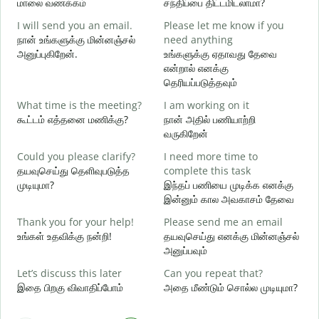
மாலை வணக்கம்
சந்திப்பை திட்டமிடலாமா?
எ
I will send you an email.
Please let me know if you
G
நான் உங்களுக்கு மின்னஞ்சல்
need anything
e
அனுப்புகிறேன்.
உங்களுக்கு ஏதாவது தேவை
க
என்றால் எனக்கு
தெரியப்படுத்தவும்
Y
What time is the meeting?
I am working on it
ந
கூட்டம் எத்தனை மணிக்கு?
நான் அதில் பணியாற்றி
Y
வருகிறேன்
ஆ
Could you please clarify?
I need more time to
தயவுசெய்து தெளிவுபடுத்த
complete this task
க
முடியுமா?
இந்தப் பணியை முடிக்க எனக்கு
இன்னும் கால அவகாசம் தேவை
W
அ
Thank you for your help!
Please send me an email
உங்கள் உதவிக்கு நன்றி!
தயவுசெய்து எனக்கு மின்னஞ்சல்
அனுப்பவும்
Let’s discuss this later
Can you repeat that?
இதை பிறகு விவாதிப்போம்
அதை மீண்டும் சொல்ல முடியுமா?