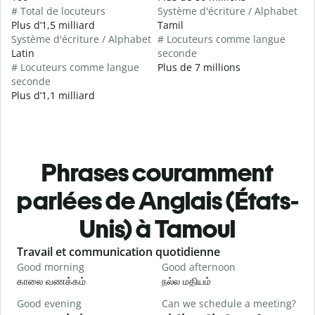
# Total de locuteurs
Système d'écriture / Alphabet
Plus d’1,5 milliard
Tamil
Système d'écriture / Alphabet
# Locuteurs comme langue
Latin
seconde
# Locuteurs comme langue
Plus de 7 millions
seconde
Plus d’1,1 milliard
Phrases couramment
parlées de Anglais (États-
Unis) à Tamoul
Slide 1 of 6
Travail et communication quotidienne
S
Good morning
Good afternoon
H
காலை வணக்கம்
நல்ல மதியம்
வ
Good evening
Can we schedule a meeting?
M