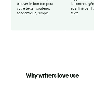
trouver le bon ton pour
le contenu généré
par
votre texte : soutenu,
et affiné par l'IA dans
académique, simple...
texte.
Why writers love use