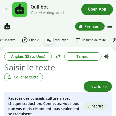
Quillbot
Open App
Your AI writing assistant
Premium
r un texte
Chat IA
Traduction
Résumé de texte
Anglais (États-Unis)
Tamoul
Coller le texte
Traduire
Recevez des conseils culturels avec
chaque traduction. Connectez-vous pour
S’inscrire
que vos mots résonnent, pas seulement
se traduisent.