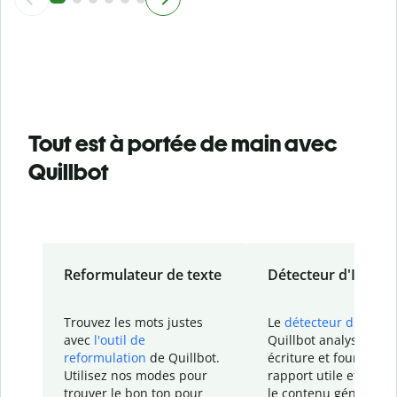
Tout est à portée de main avec
Quillbot
Reformulateur de texte
Détecteur d'IA
Trouvez les mots justes
Le
détecteur d'IA
de
avec
l'outil de
Quillbot analyse votr
reformulation
de Quillbot.
écriture et fournit un
Utilisez nos modes pour
rapport
utile et détail
trouver le bon ton pour
le contenu généré
par