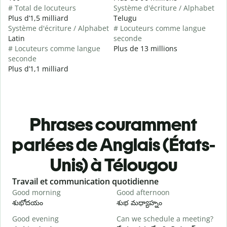
# Total de locuteurs
Système d'écriture / Alphabet
Plus d’1,5 milliard
Telugu
Système d'écriture / Alphabet
# Locuteurs comme langue
Latin
seconde
# Locuteurs comme langue
Plus de 13 millions
seconde
Plus d’1,1 milliard
Phrases couramment
parlées de Anglais (États-
Unis) à Télougou
Slide 1 of 6
Travail et communication quotidienne
S
Good morning
Good afternoon
H
శుభోదయం
శుభ మధ్యాహ్నం
హ
Good evening
Can we schedule a meeting?
M