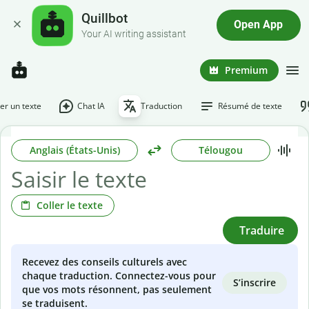
Quillbot
Open App
Your AI writing assistant
Premium
r un texte
Chat IA
Traduction
Résumé de texte
Anglais (États-Unis)
Télougou
Coller le texte
Traduire
Recevez des conseils culturels avec
chaque traduction. Connectez-vous pour
S’inscrire
que vos mots résonnent, pas seulement
se traduisent.