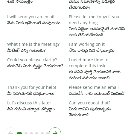
శుభ సాయంత్రం
మేము సమావేశాన్ని షెడ్యూల్
న
చేయగలమా?
G
I will send you an email.
Please let me know if you
e
నేను మీకు ఇమెయిల్ పంపుతాను.
need anything
శ
మీకు ఏదైనా అవసరమైతే దయచేసి
Y
నాకు తెలియజేయండి
మ
What time is the meeting?
I am working on it
Y
మీటింగ్ ఎన్ని గంటలకు?
నేను దానిపై పని చేస్తున్నాను
అ
Could you please clarify?
I need more time to
దయచేసి మీరు స్పష్టం చేయగలరా?
complete this task
వ
ఈ పనిని పూర్తి చేయడానికి నాకు
మరింత సమయం కావాలి
W
స
Thank you for your help!
Please send me an email
మీ సహాయానికి ధన్యవాదాలు!
దయచేసి నాకు ఇమెయిల్ పంపండి
Let’s discuss this later
Can you repeat that?
దీని గురించి తర్వాత చర్చిద్దాం
మీరు దానిని పునరావృతం
చేయగలరా?