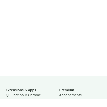
Extensions & Apps
Premium
Quillbot pour Chrome
Abonnements
Quillbot pour Edge
Tarifs
Quillbot pour Safari
Pour les entreprises