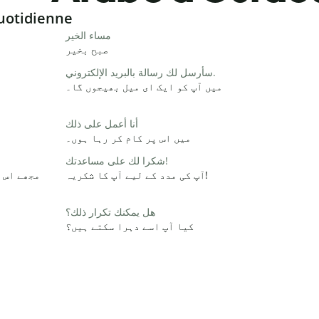
uotidienne
مساء الخير
صبح بخیر
سأرسل لك رسالة بالبريد الإلكتروني.
میں آپ کو ایک ای میل بھیجوں گا۔
أنا أعمل على ذلك
میں اس پر کام کر رہا ہوں۔
شكرا لك على مساعدتك!
آپ کی مدد کے لیے آپ کا شکریہ!
مجھے اس 
هل يمكنك تكرار ذلك؟
کیا آپ اسے دہرا سکتے ہیں؟