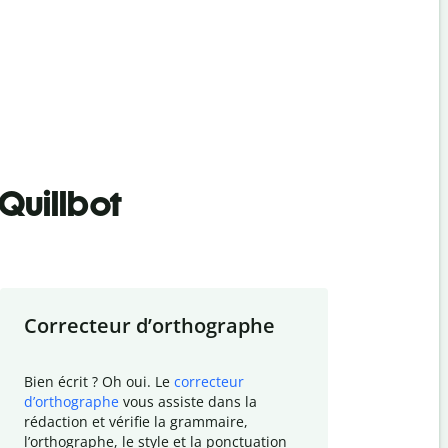
Quillbot
Correcteur d
’
orthographe
Résumer
Bien écrit ? Oh oui. Le
correcteur
Besoin de r
d
’
orthographe
vous assiste dans la
simplifier v
rédaction et vérifie la grammaire,
vos travaux
l
’
orthographe, le style et la ponctuation
résumé de t