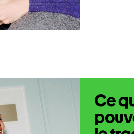
Ce q
pouve
le tr