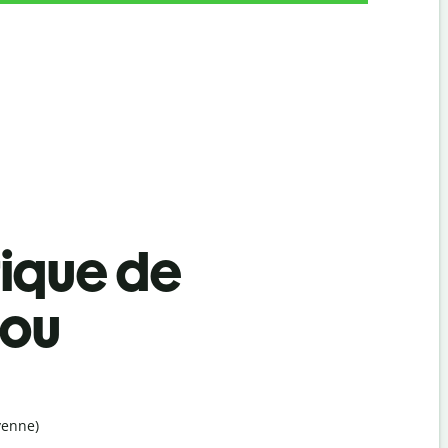
tique de
dou
yenne)