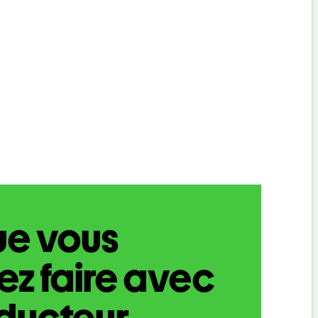
ue vous
z faire avec
aducteur