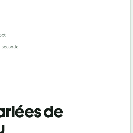
bet
e seconde
rlées de
u