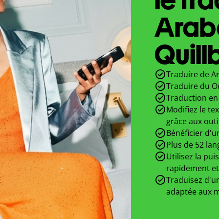
Arab
Quill
Traduire de A
Traduire du O
Traduction en 
Modifiez le te
grâce aux outi
Bénéficier d'u
Plus de 52 lan
Utilisez la pui
rapidement et
Traduisez d'un
adaptée aux m