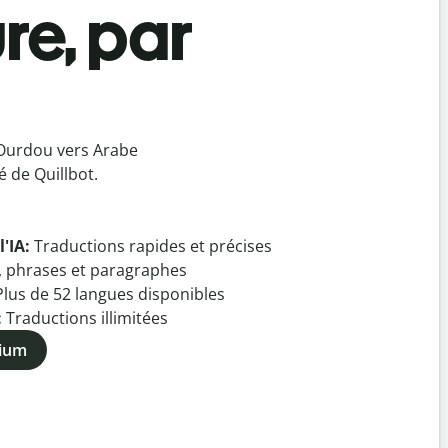
re, par
 Ourdou vers Arabe
 de Quillbot.
l'IA:
Traductions rapides et précises
, phrases et paragraphes
Plus de
52
langues disponibles
:
Traductions illimitées
mium