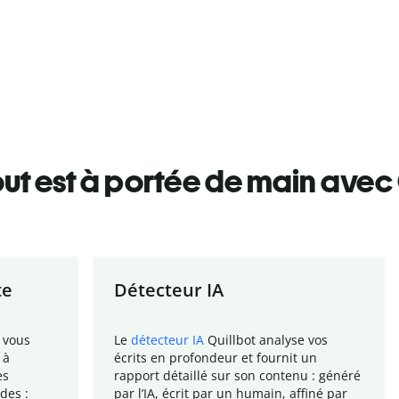
ut est à portée de main avec 
te
Détecteur IA
 vous
Le
détecteur IA
Quillbot analyse vos
 à
écrits en profondeur et fournit un
es
rapport
détaillé sur son contenu : généré
des :
par l
’
IA, écrit par un humain, affiné par